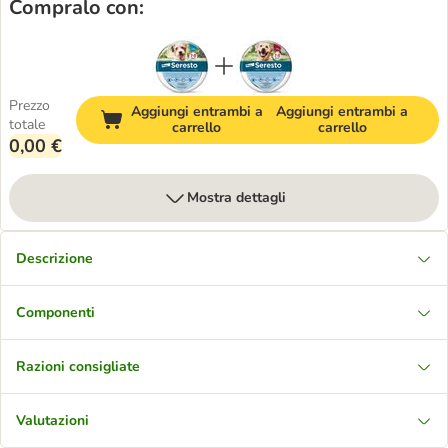
Compralo con:
Prezzo
Aggiungi entrambi a
Aggiungi entrambi a
totale
carrello
carrello
0,00 €
Mostra dettagli
Descrizione
Componenti
Razioni consigliate
Valutazioni