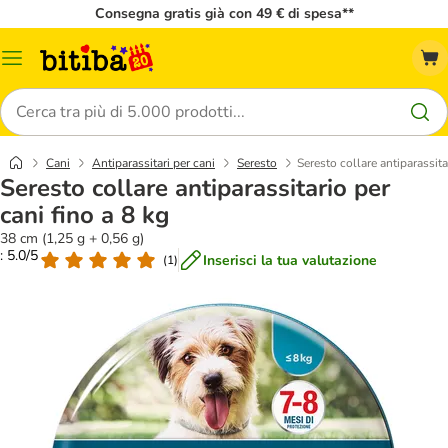
Consegna gratis già con 49 € di spesa**
Overview
catalogo
Cerca
Cani
Antiparassitari per cani
Seresto
Seresto collare antiparassita
Seresto collare antiparassitario per
cani fino a 8 kg
38 cm (1,25 g + 0,56 g)
: 5.0/5
Inserisci la tua valutazione
(
1
)