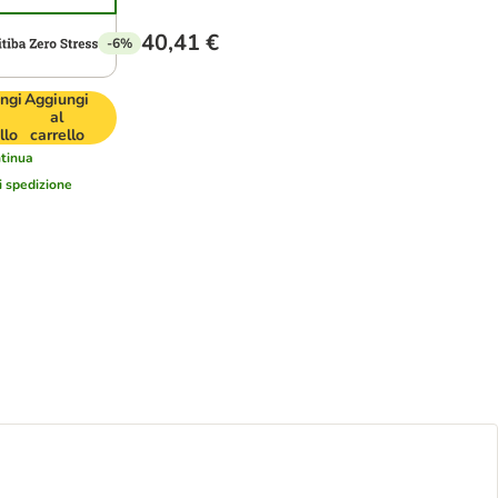
40,41 €
-6%
ngi
Aggiungi
al
llo
carrello
tinua
di spedizione