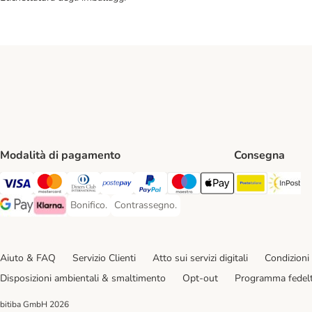
Modalità di pagamento
Consegna
Poste Ital
In
Visa. Payment Method
Mastercard. Payment Method
Diners Club. Payment Method
Postepay. Payment Method
PayPal. Payment Method
Maestro. Payment Method
Apple pay. Payment Met
Bonifico.
Contrassegno.
Bonifico. Payment Method
Contrassegno. Payment Method
Google Pay Payment Method
Klarna Payment Method
Aiuto & FAQ
Servizio Clienti
Atto sui servizi digitali
Condizioni 
Disposizioni ambientali & smaltimento
Opt-out
Programma fedel
bitiba GmbH
2026