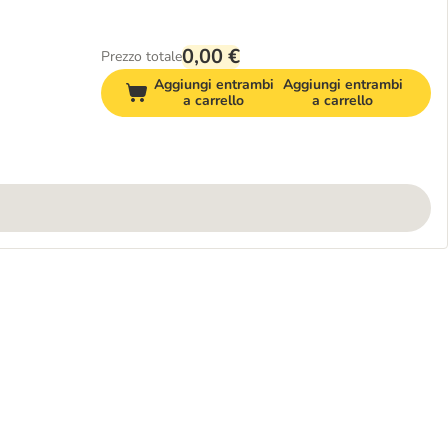
0,00 €
Prezzo totale
Aggiungi entrambi
Aggiungi entrambi
a carrello
a carrello