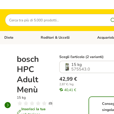
Cerca
Diete
Roditori & Uccelli
Acquariol
Gatti
Apri Menù Categoria: Cani
Apri Menù Categoria: Diete
Apri Menù Cat
bosch
Scegli l'articolo (2 varianti)
15 kg
HPC
575543.0
Adult
42,99 €
2,87 € / kg
Menù
40,41 €
15 kg
(
0
)
Conse
Inserisci la tua
singol