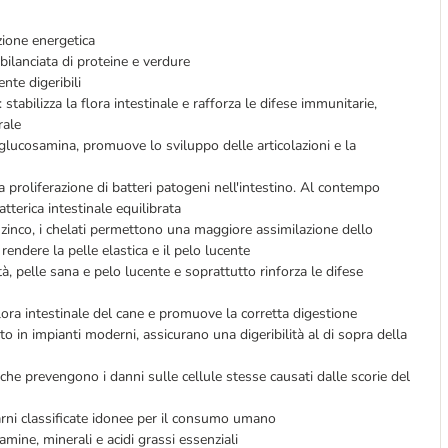
zione energetica
 bilanciata di proteine e verdure
nte digeribili
: stabilizza la flora intestinale e rafforza le difese immunitarie,
rale
 glucosamina, promuove lo sviluppo delle articolazioni e la
la proliferazione di batteri patogeni nell'intestino. Al contempo
tterica intestinale equilibrata
 zinco, i chelati permettono una maggiore assimilazione dello
endere la pelle elastica e il pelo lucente
ità, pelle sana e pelo lucente e soprattutto rinforza le difese
lora intestinale del cane e promuove la corretta digestione
 in impianti moderni, assicurano una digeribilità al di sopra della
 che prevengono i danni sulle cellule stesse causati dalle scorie del
rni classificate idonee per il consumo umano
amine, minerali e acidi grassi essenziali