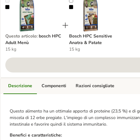
bosch HPC Adult Menù
Bosch HPC Sensitive Anatra & Pat
Questo articolo
:
bosch HPC
Bosch HPC Sensitive
Adult Menù
Anatra & Patate
15 kg
15 kg
Descrizione
Componenti
Razioni consigliate
Questo alimento ha un ottimale apporto di proteine (23,5 %) e di gra
miscela di 12 erbe pregiate. L'impiego di un complesso immunizzante
intestinale e favorire quindi il sistema immunitario.
Benefici e caratteristiche: