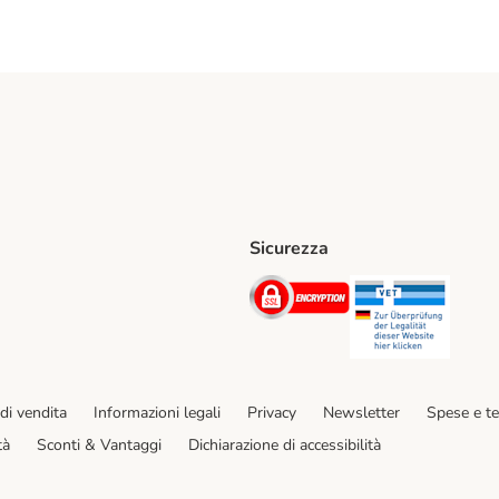
Sicurezza
iane. Shipping Method
Post. Shipping Method
Security
Securit
hod
di vendita
Informazioni legali
Privacy
Newsletter
Spese e t
tà
Sconti & Vantaggi
Dichiarazione di accessibilità