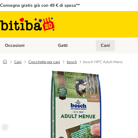
Consegna gratis già con 49 € di spesa**
Occasioni
Gatti
Cani
Apri Menù Categoria: Occasioni
Apri Menù Categoria: 
Cani
Crocchette per cani
bosch
bosch HPC Adult Menù