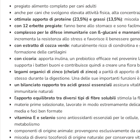
pregiato alimento completo per cani adulti
anche per cani che svolgono elevata attività fisica, alta concentra
ottimale apporto di proteine (23,5%) e grassi (13,5%)
: miscela
con 12 erbette pregiate
: fanno bene allo stomaco e sono facilme
complesso per le difese immunitarie con ß-glucani e mannani
incrementa la resistenza allo stress e favorisce il benessere gene
con estratto di cozza verde
: naturalmente ricco di condroitina e
formazione delle cartilagini
con cicoria
: apporta inulina, un prebiotico efficace nel prevenire 
supporta i batteri buoni e contribuisce quindi a creare una flora ba
legami organici di zinco (chelati di zinco)
a parità di apporto di
stesso durante la digestione. Una delle sue importanti funzioni è r
un bilanciato rapporto tra acidi grassi essenziali
assicura vital
immunitarie naturali
l’apporto equilibrato tra diversi tipi di fibre solubili
stimola la f
materie prime selezionate, lavorate in modo estremamente delicato
media e feci ben formate
vitamina E e selenio
sono antiossidanti essenziali per le cellule,
metabolismo
componenti di origine animale: provengono esclusivamente da ca
miscela di diversi tocoferoli di origine naturale: per conservare vit