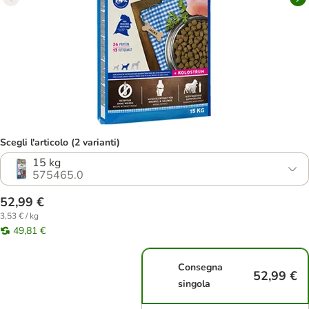
Scegli l'articolo (2 varianti)
15 kg
575465.0
52,99 €
3,53 € / kg
49,81 €
Consegna
52,99 €
singola