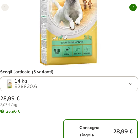
Scegli l'articolo (5 varianti)
14 kg
528820.6
28,99 €
2,07 € / kg
26,96 €
Consegna
28,99 €
singola