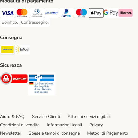
Modalità di pagamento
Visa. Payment Method
Mastercard. Payment Method
Diners Club. Payment Method
Postepay. Payment Method
PayPal. Payment Method
Maestro. Payment Method
Apple pay. Payment Met
Google Pay Paym
Klarna Pa
Bonifico.
Contrassegno.
Bonifico. Payment Method
Contrassegno. Payment Method
Consegna
Poste Italiane. Shipping Method
InPost. Shipping Method
Sicurezza
Security
Security
Aiuto & FAQ
Servizio Clienti
Atto sui servizi digitali
Condizioni di vendita
Informazioni legali
Privacy
Newsletter
Spese e tempi di consegna
Metodi di Pagamento