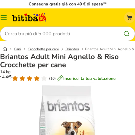
Consegna gratis già con 49 € di spesa**
Overview
catalogo
Cerca
Cani
Crocchette per cani
Briantos
Briantos Adult Mini Agnello &
Briantos Adult Mini Agnello & Riso
Crocchette per cane
14 kg
: 4.4/5
Inserisci la tua valutazione
(
16
)