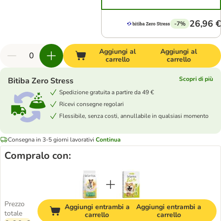
26,96 €
-7%
Aggiungi al
Aggiungi al
carrello
carrello
Scopri di più
Bitiba Zero Stress
Spedizione gratuita a partire da 49 €
Ricevi consegne regolari
Flessibile, senza costi, annullabile in qualsiasi momento
Consegna in 3-5 giorni lavorativi
Continua
Compralo con:
Prezzo
Aggiungi entrambi a
Aggiungi entrambi a
totale
carrello
carrello