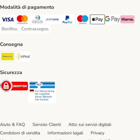
Modalità di pagamento
Visa. Payment Method
Mastercard. Payment Method
Diners Club. Payment Method
Postepay. Payment Method
PayPal. Payment Method
Maestro. Payment Method
Apple pay. Payment Met
Google Pay Paym
Klarna Pa
Bonifico.
Contrassegno.
Bonifico. Payment Method
Contrassegno. Payment Method
Consegna
Poste Italiane. Shipping Method
InPost. Shipping Method
Sicurezza
Security
Security
Aiuto & FAQ
Servizio Clienti
Atto sui servizi digitali
Condizioni di vendita
Informazioni legali
Privacy