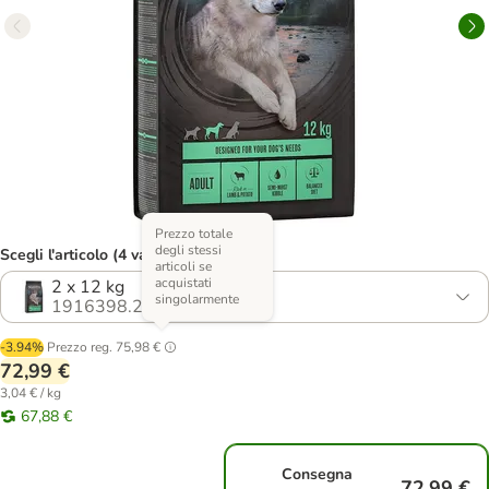
Prezzo totale
degli stessi
Scegli l'articolo (4 varianti)
articoli se
acquistati
2 x 12 kg
singolarmente
1916398.2
-3.94%
Prezzo reg.
75,98 €
72,99 €
3,04 € / kg
67,88 €
Consegna
72,99 €