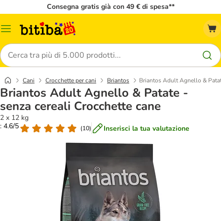
Consegna gratis già con 49 € di spesa**
Overview
catalogo
Cerca
Cani
Crocchette per cani
Briantos
Briantos Adult Agnello & Patat
Briantos Adult Agnello & Patate -
senza cereali Crocchette cane
2 x 12 kg
: 4.6/5
Inserisci la tua valutazione
(
10
)