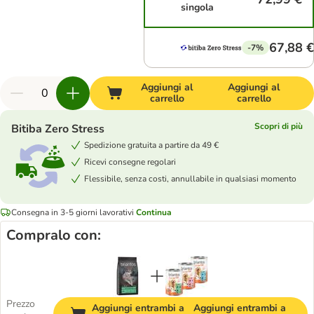
singola
67,88 €
-7%
Aggiungi al
Aggiungi al
carrello
carrello
Scopri di più
Bitiba Zero Stress
Spedizione gratuita a partire da 49 €
Ricevi consegne regolari
Flessibile, senza costi, annullabile in qualsiasi momento
Consegna in 3-5 giorni lavorativi
Continua
Compralo con:
Prezzo
Aggiungi entrambi a
Aggiungi entrambi a