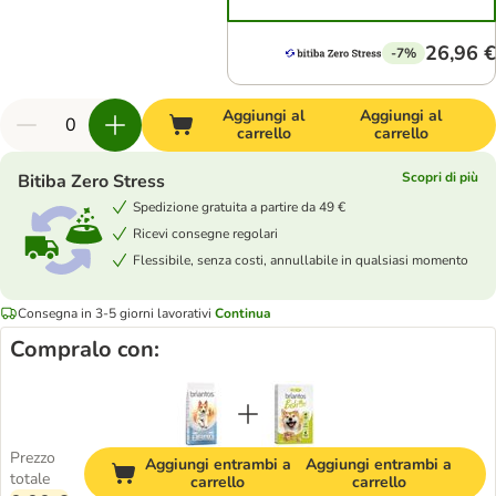
26,96 €
-7%
Aggiungi al
Aggiungi al
carrello
carrello
Scopri di più
Bitiba Zero Stress
Spedizione gratuita a partire da 49 €
Ricevi consegne regolari
Flessibile, senza costi, annullabile in qualsiasi momento
Consegna in 3-5 giorni lavorativi
Continua
Compralo con:
Prezzo
Aggiungi entrambi a
Aggiungi entrambi a
totale
carrello
carrello