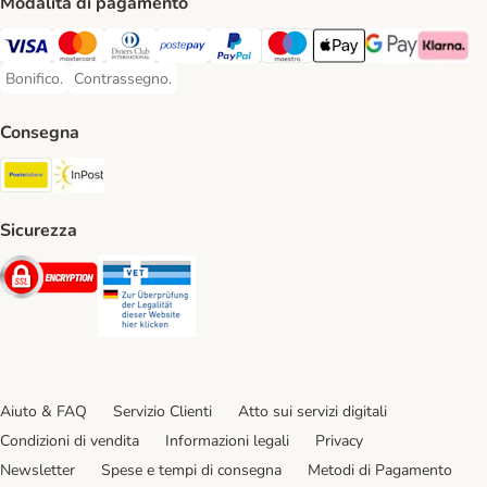
Modalità di pagamento
Visa. Payment Method
Mastercard. Payment Method
Diners Club. Payment Method
Postepay. Payment Method
PayPal. Payment Method
Maestro. Payment Method
Apple pay. Payment Met
Google Pay Paym
Klarna Pa
Bonifico.
Contrassegno.
Bonifico. Payment Method
Contrassegno. Payment Method
Consegna
Poste Italiane. Shipping Method
InPost. Shipping Method
Sicurezza
Security
Security
Aiuto & FAQ
Servizio Clienti
Atto sui servizi digitali
Condizioni di vendita
Informazioni legali
Privacy
Newsletter
Spese e tempi di consegna
Metodi di Pagamento