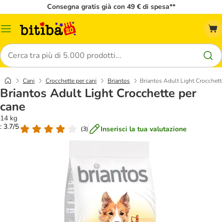
Consegna gratis già con 49 € di spesa**
Overview
catalogo
Cerca
Cani
Crocchette per cani
Briantos
Briantos Adult Light Crocchett
Briantos Adult Light Crocchette per
cane
14 kg
: 3.7/5
Inserisci la tua valutazione
(
3
)