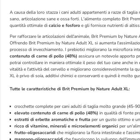
A causa della loro stazza i cani adulti appartenenti a razze di tag
sano, articolazione sane e ossa forti. L'alimento completo Brit Pr
quantità ottimale di
calcio e fosforo
e gli fornisce nutrienti di altis
Per rafforzare le articolazioni dell'animale, Brit Premium by Nature
Offrendo Brit Premium by Nature Adult XL si aumenta l'assimilazione 
processo di invecchiamento. I prebiotici migliorano la microflora inte
contenuto di carne di pollo
(48%)
assicura un notevole apporto pro
potrai controllare in maniera ottimale il peso del tuo cane anche in 
vitalità e l'attività del cervello e migliorano considerevolmente la 
XL è privo di soia, additivi chimici e conservanti e quindi è molto gu
Tutte le caratteristiche di Brit Premium by Nature Adult XL:
crocchette complete per cani adulti di taglia molto grande (45-90
elevato contenuto di carne di pollo (48%)
in qualità di fonte pr
estratti di erbette aromatiche e frutta
per un gusto ottimo e un'e
ricco di vitamine, minerali e microelementi organici
per un'alim
frutto-oligosaccaridi
che migliorano la flora intestinale e l'assimi
mannano-oligosaccaridi
che favoriscono lo sviluppo dell'immun