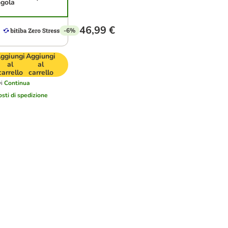
ngola
46,99 €
-6%
ggiungi
Aggiungi
al
al
carrello
carrello
i
Continua
osti di spedizione