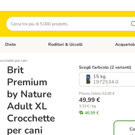
Cerca
Diete
Roditori & Uccelli
Acquariol
Gatti
Apri Menù Categoria: Cani
Apri Menù Categoria: Diete
Apri Menù Cat
occhette per cani
Brit
Scegli l'articolo (2 varianti)
15 kg
Premium
1972534.0
by Nature
Prezzo listino 53,00 €
49,99 €
Adult XL
3,33 € / kg
46,99 €
Crocchette
per cani
Co