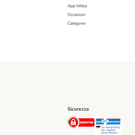
App bitiba
Occasioni
Categorie
Sicurezza
iane. Shipping Method
Post. Shipping Method
Security
Securit
hod