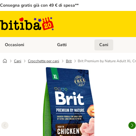
Consegna gratis già con 49 € di spesa**
Occasioni
Gatti
Cani
Apri Menù Categoria: Occasioni
Apri Menù Categoria: 
Cani
Crocchette per cani
Brit
Brit Premium by Nature Adult XL Cr