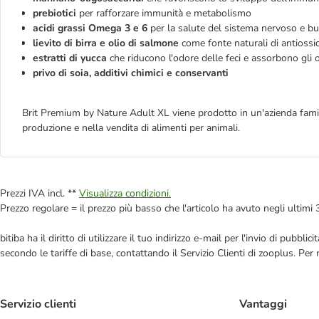
prebiotici
per rafforzare immunità e metabolismo
acidi grassi Omega 3 e 6
per la salute del sistema nervoso e b
lievito di birra e olio di salmone
come fonte naturali di antiossi
estratti di yucca
che riducono l'odore delle feci e assorbono gli o
privo di soia, additivi chimici e conservanti
Brit Premium by Nature Adult XL viene prodotto in un'azienda famigli
produzione e nella vendita di alimenti per animali.
Prezzi IVA incl. **
Visualizza condizioni.
Prezzo regolare = il prezzo più basso che l'articolo ha avuto negli ultimi 
bitiba ha il diritto di utilizzare il tuo indirizzo e-mail per l'invio di pub
secondo le tariffe di base, contattando il Servizio Clienti di zooplus. Per
Servizio clienti
Vantaggi