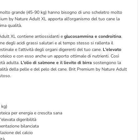
lia molto grande (45-90 kg) hanno bisogno di uno scheletro molto
emium by Nature Adult XL apporta all'organismo del tuo cane la
sima qualità.
 Adult XL contiene antiossidanti e
glucosammina e condroitina
.
degli acidi grassi salutari e al tempo stesso si rallenta il
stinale e l'attività degli organi digerenti del tuo cane.
L'elevato
teico e con esso anche un apporto ottimale di nutrienti. Così
età adulta.
L'olio di salmone e il lievito di birra
sostengono la
qualità della pelle e del pelo del cane. Brit Premium by Nature Adult
stoso.
 kg)
oteica per energia e crescita sana
levata digeribilità
entazione bilanciata
lazione del calcio
ità