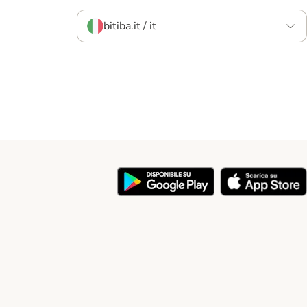
bitiba.it / it
y