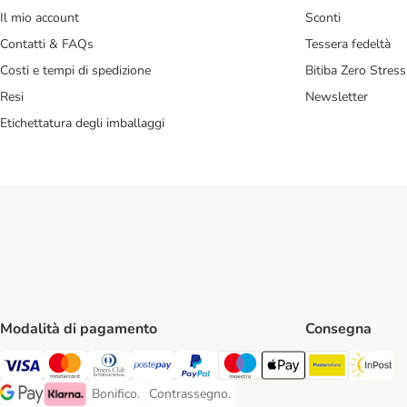
Il mio account
Sconti
Contatti & FAQs
Tessera fedeltà
Costi e tempi di spedizione
Bitiba Zero Stress
Resi
Newsletter
Etichettatura degli imballaggi
Modalità di pagamento
Consegna
Poste Ital
In
Visa. Payment Method
Mastercard. Payment Method
Diners Club. Payment Method
Postepay. Payment Method
PayPal. Payment Method
Maestro. Payment Method
Apple pay. Payment Met
Bonifico.
Contrassegno.
Bonifico. Payment Method
Contrassegno. Payment Method
Google Pay Payment Method
Klarna Payment Method