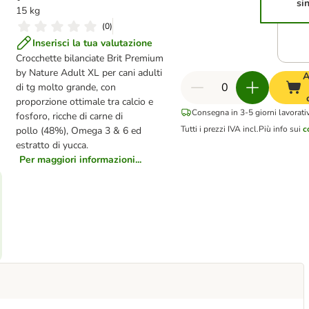
si
15 kg
(
0
)
Inserisci la tua valutazione
Crocchette bilanciate Brit Premium
by Nature Adult XL per cani adulti
A
di tg molto grande, con
proporzione ottimale tra calcio e
Consegna in 3-5 giorni lavorativ
fosforo, ricche di carne di
Tutti i prezzi IVA incl.
Più info sui
c
pollo (48%), Omega 3 & 6 ed
estratto di yucca.
Per maggiori informazioni...