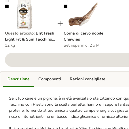
Brit Fresh Light Fit & Slim Tacchino con Piselli
Corna di cervo nobile Chewies
Questo articolo
:
Brit Fresh
Corna di cervo nobile
Light Fit & Slim Tacchino
Chewies
con Piselli
12 kg
Set risparmio: 2 x M
Descrizione
Componenti
Razioni consigliate
Se il tuo cane è un pigrone, è in età avanzata o sta lottando con qua
Tacchino con Piselli sono la scelta perfetta: hanno un sapore fantast
proteine, fornendo al tuo amico a quattro zampe energia col giusto a
ricco di fitonutrienti, ha un basso indice glicemico e fornisce ulterior
Il riso aggiunto a Brit Fresh Light Fit & Slim Tacchino con Piselli è u