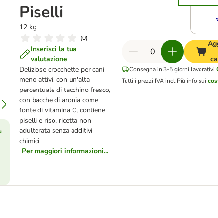
Piselli
12 kg
(
0
)
Ag
Inserisci la tua
valutazione
ca
Deliziose crocchette per cani
Consegna in 3-5 giorni lavorativi
meno attivi, con un'alta
Tutti i prezzi IVA incl.
Più info sui
cos
percentuale di tacchino fresco,
con bacche di aronia come
fonte di vitamina C, contiene
piselli e riso, ricetta non
adulterata senza additivi
ù
chimici
Per maggiori informazioni...