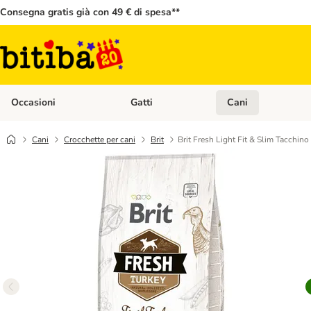
Consegna gratis già con 49 € di spesa**
Occasioni
Gatti
Cani
Apri Menù Categoria: Occasioni
Apri Menù Categoria: 
Cani
Crocchette per cani
Brit
Brit Fresh Light Fit & Slim Tacchino 