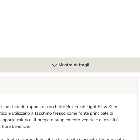
Mostra dettagli
lche chilo di troppo, le crocchette Brit Fresh Light Fit & Slim
ico e utilizzano il
tacchino fresco
come fonte principale di
pporto calorico. Il pregiato supplemento vegetale di piselli è
i fibre benefiche.
na fonte di carboidrati light e facilmente digeribile. L'ingrediente