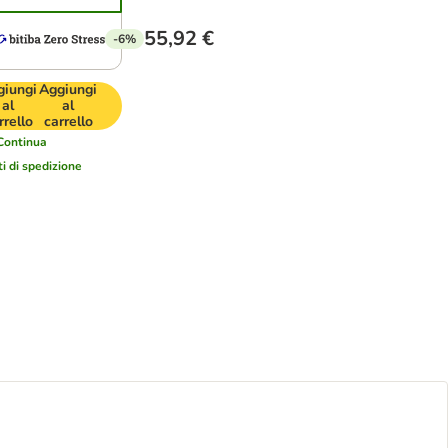
55,92 €
-6%
giungi
Aggiungi
al
al
rrello
carrello
Continua
ti di spedizione