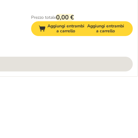
0,00 €
Prezzo totale
Aggiungi entrambi
Aggiungi entrambi
a carrello
a carrello