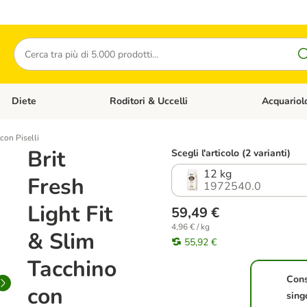
Cerca
Diete
Roditori & Uccelli
Acquariol
Gatti
Apri Menù Categoria: Cani
Apri Menù Categoria: Diete
Apri Menù Cat
con Piselli
Brit
Scegli l'articolo (2 varianti)
12 kg
Fresh
1972540.0
Light Fit
59,49 €
4,96 € / kg
& Slim
55,92 €
Tacchino
Con
con
sing