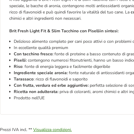
speciale, le bacche di aronia, contengono molti antiossidanti organi
ricco di flavonoidi e può quindi favorire la vitalità del tuo cane. La
c
chimici e altri ingredienti non necessari.
Brit Fresh Light Fit & Slim Tacchino con Piselliin sintesi:
Delizioso alimento completo per cani poco attivi o con problemi di
In eccellente qualità premium
Con tacchino fresco:
fonte di proteine a basso contenuto di gras
Piselli:
contengono numerosi fitonutrienti, hanno un basso indice 
Riso
: fonte di energia leggera e facilmente digeribile
Ingrediente speciale aronia:
fonte naturale di antiossidanti orga
Tarassaco
: ricco di flavonoidi e saporito
Con frutta, verdura ed erbe aggiuntive:
perfetta selezione di so
Ricetta non adulterata:
priva di coloranti, aromi chimici e altri in
Prodotto nell'UE
Prezzi IVA incl. **
Visualizza condizioni.