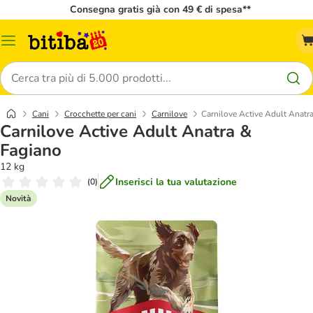
Consegna gratis già con 49 € di spesa**
Overview
catalogo
Cerca
Cani
Crocchette per cani
Carnilove
Carnilove Active Adult Anatr
Carnilove Active Adult Anatra &
Fagiano
12 kg
Inserisci la tua valutazione
(
0
)
Novità