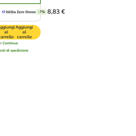
8,83 €
-7%
ggiungi
Aggiungi
al
al
carrello
carrello
i
Continua
osti di spedizione