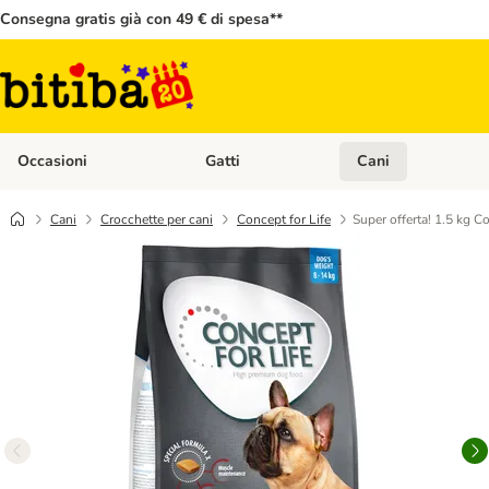
Consegna gratis già con 49 € di spesa**
Occasioni
Gatti
Cani
Apri Menù Categoria: Occasioni
Apri Menù Categoria: 
Cani
Crocchette per cani
Concept for Life
Super offerta! 1.5 kg Co