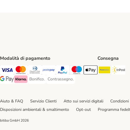
Modalità di pagamento
Consegna
Poste Ital
In
Visa. Payment Method
Mastercard. Payment Method
Diners Club. Payment Method
Postepay. Payment Method
PayPal. Payment Method
Maestro. Payment Method
Apple pay. Payment Met
Bonifico.
Contrassegno.
Bonifico. Payment Method
Contrassegno. Payment Method
Google Pay Payment Method
Klarna Payment Method
Aiuto & FAQ
Servizio Clienti
Atto sui servizi digitali
Condizioni 
Disposizioni ambientali & smaltimento
Opt-out
Programma fedel
bitiba GmbH
2026