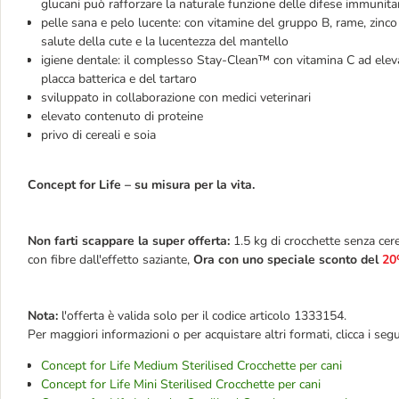
glucani può rafforzare la naturale funzione delle difese immunita
pelle sana e pelo lucente: con vitamine del gruppo B, rame, zinc
salute della cute e la lucentezza del mantello
igiene dentale: il complesso Stay-Clean™ con vitamina C ad elevat
placca batterica e del tartaro
sviluppato in collaborazione con medici veterinari
elevato contenuto di proteine
privo di cereali e soia
Concept for Life – su misura per la vita.
Non farti scappare la super offerta:
1.5 kg di crocchette senza cerea
con fibre dall'effetto saziante,
Ora con uno speciale sconto del
2
Nota:
l'offerta è valida solo per il codice articolo 1333154.
Per maggiori informazioni o per acquistare altri formati, clicca i segu
Concept for Life Medium Sterilised Crocchette per cani
Concept for Life Mini Sterilised Crocchette per cani