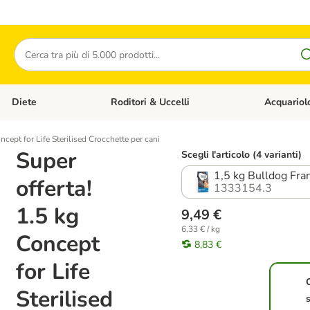
Cerca
Diete
Roditori & Uccelli
Acquariol
Gatti
Apri Menù Categoria: Cani
Apri Menù Categoria: Diete
Apri Menù Cat
ncept for Life Sterilised Crocchette per cani
Super
Scegli l'articolo (4 varianti)
1,5 kg Bulldog Fra
offerta!
1333154.3
1.5 kg
9,49 €
6,33 € / kg
Concept
8,83 €
for Life
Sterilised