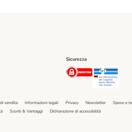
Sicurezza
iane. Shipping Method
Post. Shipping Method
Security
Securit
hod
di vendita
Informazioni legali
Privacy
Newsletter
Spese e t
tà
Sconti & Vantaggi
Dichiarazione di accessibilità