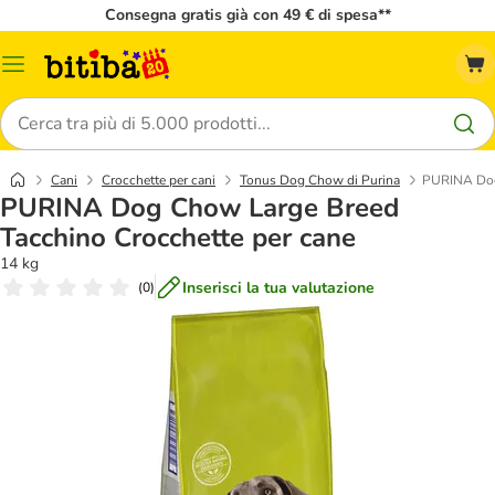
Consegna gratis già con 49 € di spesa**
Overview
catalogo
Cerca
Cani
Crocchette per cani
Tonus Dog Chow di Purina
PURINA Dog 
PURINA Dog Chow Large Breed
Tacchino Crocchette per cane
14 kg
Inserisci la tua valutazione
(
0
)