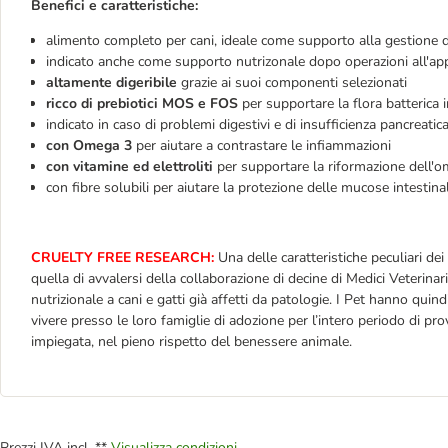
Benefici e caratteristiche:
alimento completo per cani, ideale come supporto alla gestione de
indicato anche come supporto nutrizonale dopo operazioni all'ap
altamente digeribile
grazie ai suoi componenti selezionati
ricco di prebiotici MOS e FOS
per supportare la flora batterica i
indicato in caso di problemi digestivi e di insufficienza pancreatic
con Omega 3
per aiutare a contrastare le infiammazioni
con vitamine ed elettroliti
per supportare la riformazione dell'o
con fibre solubili per aiutare la protezione delle mucose intestinal
CRUELTY FREE RESEARCH:
Una delle caratteristiche peculiari de
quella di avvalersi della collaborazione di decine di Medici Veterinar
nutrizionale a cani e gatti già affetti da patologie. I Pet hanno quin
vivere presso le loro famiglie di adozione per l’intero periodo di pro
impiegata, nel pieno rispetto del benessere animale.
Prezzi IVA incl. **
Visualizza condizioni.