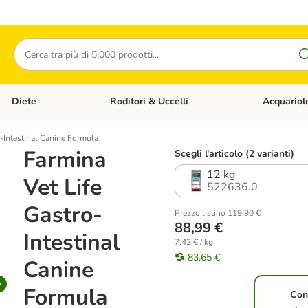
Cerca
Diete
Roditori & Uccelli
Acquariol
Gatti
Apri Menù Categoria: Cani
Apri Menù Categoria: Diete
Apri Menù Cat
o-Intestinal Canine Formula
Farmina
Scegli l'articolo (2 varianti)
12 kg
Vet Life
522636.0
Gastro-
Prezzo listino 119,90 €
88,99 €
Intestinal
7,42 € / kg
83,65 €
Canine
Formula
Con