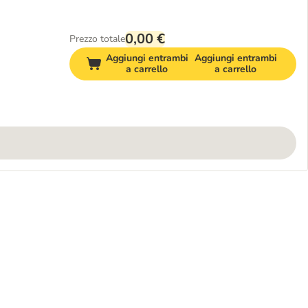
0,00 €
Prezzo totale
Aggiungi entrambi
Aggiungi entrambi
a carrello
a carrello