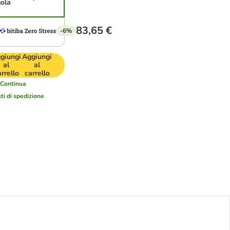
gola
83,65 €
-6%
giungi
Aggiungi
al
al
arrello
carrello
Continua
ti di spedizione