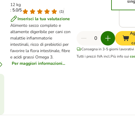
sin
12 kg
: 5.0/5
(
1
)
Inserisci la tua valutazione
Alimento secco completo e
altamente digeribile per cani con
Ag
malattie infiammatorie
c
intestinali, ricco di prebiotici per
Consegna in 3-5 giorni lavorativi
favorire la flora intestinale, fibre
Tutti i prezzi IVA incl.
Più info sui
cos
e acidi grassi Omega 3.
Per maggiori informazioni...