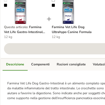
Farmina Vet Life Gastro-Intestinal Canine Formula
Farmina Vet Life Dog Ultrahypo C
Questo articolo
:
Farmina
Farmina Vet Life Dog
Vet Life Gastro-Intestinal
Ultrahypo Canine Formula
Canine Formula
12 kg
12 kg
Descrizione
Componenti
Razioni consigliate
Valutaz
Farmina Vet Life Dog Gastro-Intestinal è un alimento completo spe
da malattie infiammatorie del tratto intestinale. Le crocchette sono
aiutare a favorire la digestione. Sono indicate anche per soggetti c
come supporto nella gestione dell'insufficienza pancreatica esocrina