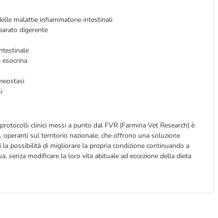
lle malattie infiammatorie intestinali
parato digerente
ntestinale
a esocrina
meostasi
i
i protocolli clinici messi a punto dal FVR (Farmina Vet Research) è
i, operanti sul territorio nazionale, che offrono una soluzione
di la possibilità di migliorare la propria condizione continuando a
va, senza modificare la loro vita abituale ad eccezione della dieta