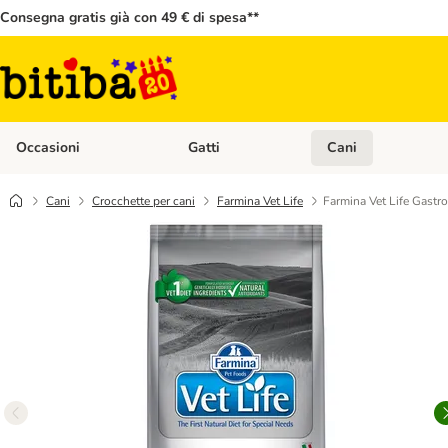
Consegna gratis già con 49 € di spesa**
Occasioni
Gatti
Cani
Apri Menù Categoria: Occasioni
Apri Menù Categoria: 
Cani
Crocchette per cani
Farmina Vet Life
Farmina Vet Life Gastr