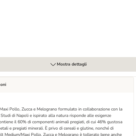
 e Melograno
n per cani 20-40 kg
Mostra dettagli
ioni
xi Pollo, Zucca e Melograno formulato in collaborazione con la
Studi di Napoli e ispirato alla natura risponde alle esigenze
. Contiene il 60% di componenti animali pregiati, di cui 46% gustosa
etali e pregiati minerali. È privo di cereali e glutine, nonché di
ult Medium/Maxi Pollo, Zucca e Melograno è tollerato bene anche