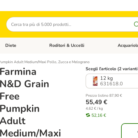
Cerca
Diete
Roditori & Uccelli
Acquariol
Gatti
Apri Menù Categoria: Cani
Apri Menù Categoria: Diete
Apri Menù Cat
Pumpkin Adult Medium/Maxi Pollo, Zucca e Melograno
Farmina
Scegli l'articolo (2 varianti
12 kg
N&D Grain
631618.0
Free
Prezzo listino 87,90 €
55,49 €
Pumpkin
4,62 € / kg
52,16 €
Adult
Medium/Maxi