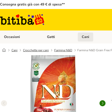
Consegna gratis già con 49 € di spesa**
Occasioni
Gatti
Cani
Apri Menù Categoria: Occasioni
Apri Menù Categoria: 
Cani
Crocchette per cani
Farmina N&D
Farmina N&D Grain Free 