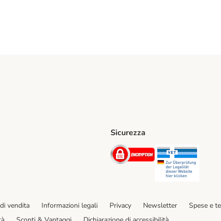
Sicurezza
iane. Shipping Method
Post. Shipping Method
Security
Securit
hod
di vendita
Informazioni legali
Privacy
Newsletter
Spese e t
tà
Sconti & Vantaggi
Dichiarazione di accessibilità