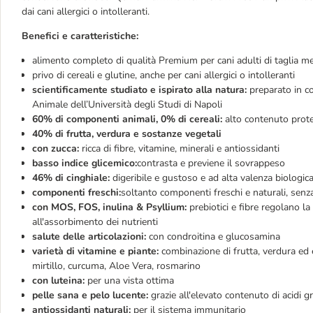
dai cani allergici o intolleranti.
Benefici e caratteristiche:
alimento completo di qualità Premium per cani adulti di taglia m
privo di cereali e glutine, anche per cani allergici o intolleranti
scientificamente studiato e ispirato alla natura:
preparato in co
Animale dell’Università degli Studi di Napoli
60% di componenti animali, 0% di cereali:
alto contenuto protei
40% di frutta, verdura e sostanze vegetali
con zucca:
ricca di fibre, vitamine, minerali e antiossidanti
basso indice glicemico:
contrasta e previene il sovrappeso
46% di cinghiale:
digeribile e gustoso e ad alta valenza biologic
componenti freschi:
soltanto componenti freschi e naturali, senz
con MOS, FOS, inulina & Psyllium:
prebiotici e fibre regolano l
all'assorbimento dei nutrienti
salute delle articolazioni:
con condroitina e glucosamina
varietà di vitamine e piante:
combinazione di frutta, verdura ed e
mirtillo, curcuma, Aloe Vera, rosmarino
con luteina:
per una vista ottima
pelle sana e pelo lucente:
grazie all'elevato contenuto di acidi gr
antiossidanti naturali:
per il sistema immunitario