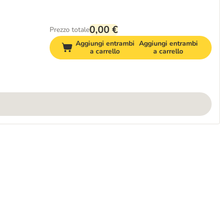
0,00 €
Prezzo totale
Aggiungi entrambi
Aggiungi entrambi
a carrello
a carrello