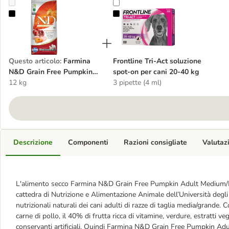
Farmina N&D Grain Free Pumpkin Adult Medium/Maxi Pollo, Zucca
Frontline Tri-Act soluzione spot-o
Questo articolo
:
Farmina
Frontline Tri-Act soluzione
N&D Grain Free Pumpkin
spot-on per cani 20-40 kg
Adult Medium/Maxi Pollo,
12 kg
3 pipette (4 ml)
Zucca e Melograno
Descrizione
Componenti
Razioni consigliate
Valutaz
L'alimento secco Farmina N&D Grain Free Pumpkin Adult Medium/Ma
cattedra di Nutrizione e Alimentazione Animale dell’Università degli 
nutrizionali naturali dei cani adulti di razze di taglia media/grande
carne di pollo, il 40% di frutta ricca di vitamine, verdure, estratti veg
conservanti artificiali. Quindi Farmina N&D Grain Free Pumpkin Ad