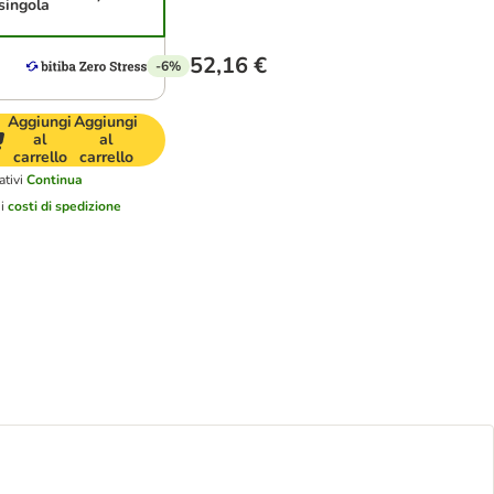
singola
52,16 €
-6%
Aggiungi
Aggiungi
al
al
carrello
carrello
ativi
Continua
ui
costi di spedizione