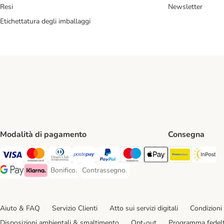
Resi
Newsletter
Etichettatura degli imballaggi
Modalità di pagamento
Consegna
Poste Ital
In
Visa. Payment Method
Mastercard. Payment Method
Diners Club. Payment Method
Postepay. Payment Method
PayPal. Payment Method
Maestro. Payment Method
Apple pay. Payment Met
Bonifico.
Contrassegno.
Bonifico. Payment Method
Contrassegno. Payment Method
Google Pay Payment Method
Klarna Payment Method
Aiuto & FAQ
Servizio Clienti
Atto sui servizi digitali
Condizioni 
Disposizioni ambientali & smaltimento
Opt-out
Programma fedel