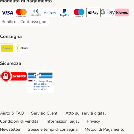
Modalità di pagamento
Visa. Payment Method
Mastercard. Payment Method
Diners Club. Payment Method
Postepay. Payment Method
PayPal. Payment Method
Maestro. Payment Method
Apple pay. Payment Met
Google Pay Paym
Klarna Pa
Bonifico.
Contrassegno.
Bonifico. Payment Method
Contrassegno. Payment Method
Consegna
Poste Italiane. Shipping Method
InPost. Shipping Method
Sicurezza
Security
Security
Aiuto & FAQ
Servizio Clienti
Atto sui servizi digitali
Condizioni di vendita
Informazioni legali
Privacy
Newsletter
Spese e tempi di consegna
Metodi di Pagamento