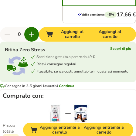
17,66 €
-6%
Aggiungi al
Aggiungi al
carrello
carrello
Scopri di più
Bitiba Zero Stress
Spedizione gratuita a partire da 49 €
Ricevi consegne regolari
Flessibile, senza costi, annullabile in qualsiasi momento
Consegna in 3-5 giorni lavorativi
Continua
Compralo con:
Prezzo
Aggiungi entrambi a
Aggiungi entrambi a
totale
carrello
carrello