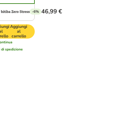
46,99 €
-6%
iungi
Aggiungi
al
al
rello
carrello
ontinua
i di spedizione