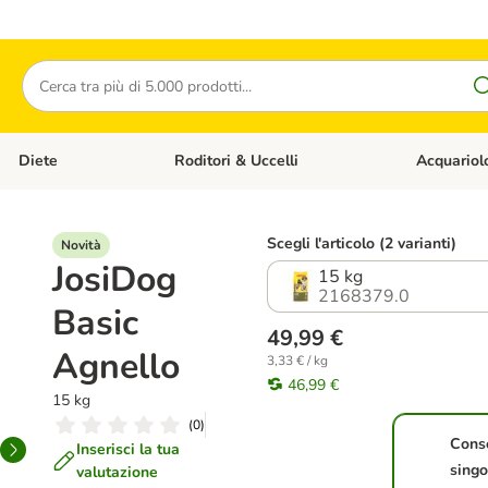
Cerca
Diete
Roditori & Uccelli
Acquariol
Gatti
Apri Menù Categoria: Cani
Apri Menù Categoria: Diete
Apri Menù Cat
Scegli l'articolo (2 varianti)
Novità
JosiDog
15 kg
2168379.0
Basic
49,99 €
Agnello
3,33 € / kg
46,99 €
15 kg
(
0
)
Cons
Inserisci la tua
singo
valutazione