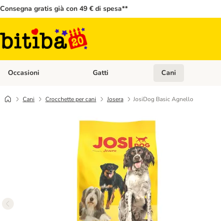
Consegna gratis già con 49 € di spesa**
Occasioni
Gatti
Cani
Apri Menù Categoria: Occasioni
Apri Menù Categoria: 
Cani
Crocchette per cani
Josera
JosiDog Basic Agnello