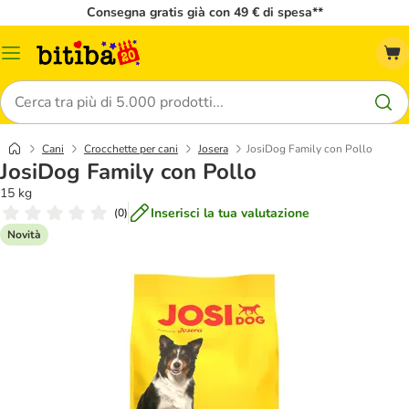
Consegna gratis già con 49 € di spesa**
Overview
catalogo
Cerca
Cani
Crocchette per cani
Josera
JosiDog Family con Pollo
JosiDog Family con Pollo
15 kg
Inserisci la tua valutazione
(
0
)
Novità