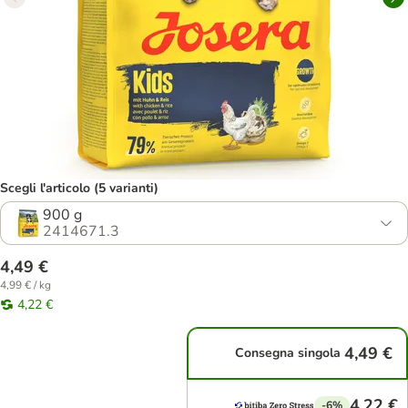
Scegli l'articolo (5 varianti)
900 g
2414671.3
4,49 €
4,99 € / kg
4,22 €
4,49 €
Consegna singola
4,22 €
-6%