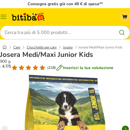
Consegna gratis già con 49 € di spesa**
Overview
catalogo
Cerca
Cani
Crocchette per cani
Josera
Josera Medi/Maxi Junior Kids
Josera Medi/Maxi Junior Kids
900 g
: 4.7/5
Inserisci la tua valutazione
(
218
)