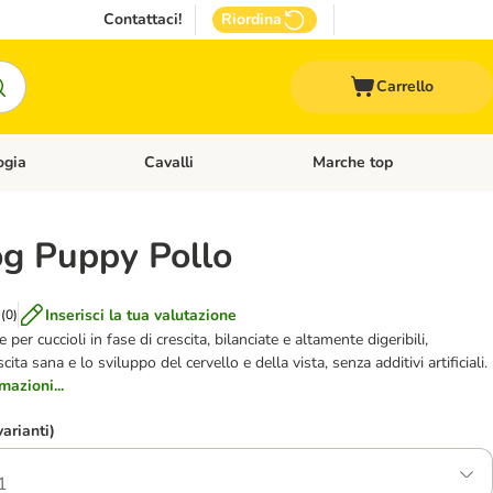
Contattaci!
Riordina
Carrello
ogia
Cavalli
Marche top
egoria: Roditori & Uccelli
Apri Menù Categoria: Acquariologia
Apri Menù Categoria: Cavalli
og Puppy Pollo
Inserisci la tua valutazione
(
0
)
 per cuccioli in fase di crescita, bilanciate e altamente digeribili,
ta sana e lo sviluppo del cervello e della vista, senza additivi artificiali.
mazioni...
varianti)
1