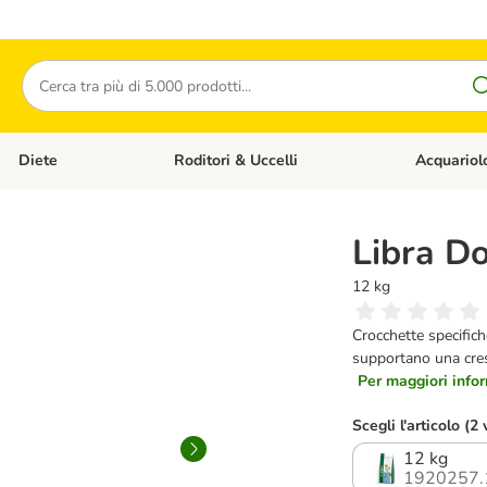
Cerca
Diete
Roditori & Uccelli
Acquariol
Gatti
Apri Menù Categoria: Cani
Apri Menù Categoria: Diete
Apri Menù Cat
Libra D
12 kg
Crocchette specifiche
supportano una cresci
Per maggiori infor
Scegli l'articolo (2 
12 kg
1920257.