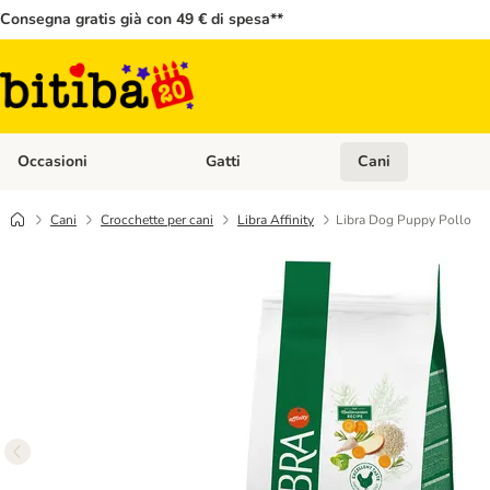
Consegna gratis già con 49 € di spesa**
Occasioni
Gatti
Cani
Apri Menù Categoria: Occasioni
Apri Menù Categoria: 
Cani
Crocchette per cani
Libra Affinity
Libra Dog Puppy Pollo