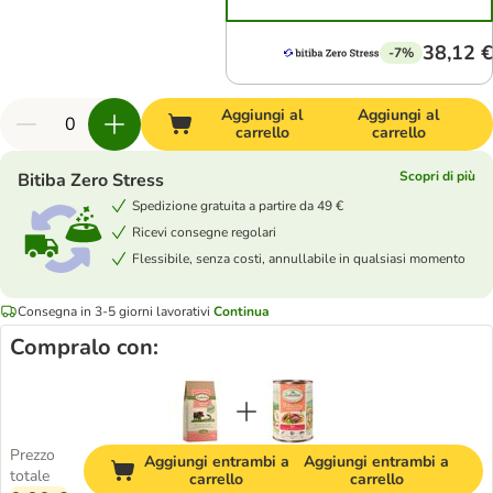
38,12 €
-7%
Aggiungi al
Aggiungi al
carrello
carrello
Scopri di più
Bitiba Zero Stress
Spedizione gratuita a partire da 49 €
Ricevi consegne regolari
Flessibile, senza costi, annullabile in qualsiasi momento
Consegna in 3-5 giorni lavorativi
Continua
Compralo con:
Prezzo
Aggiungi entrambi a
Aggiungi entrambi a
totale
carrello
carrello