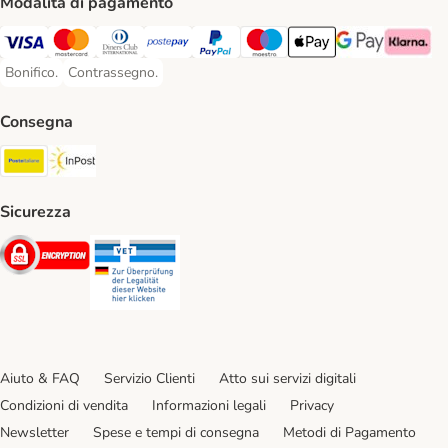
Modalità di pagamento
Visa. Payment Method
Mastercard. Payment Method
Diners Club. Payment Method
Postepay. Payment Method
PayPal. Payment Method
Maestro. Payment Method
Apple pay. Payment Met
Google Pay Paym
Klarna Pa
Bonifico.
Contrassegno.
Bonifico. Payment Method
Contrassegno. Payment Method
Consegna
Poste Italiane. Shipping Method
InPost. Shipping Method
Sicurezza
Security
Security
Aiuto & FAQ
Servizio Clienti
Atto sui servizi digitali
Condizioni di vendita
Informazioni legali
Privacy
Newsletter
Spese e tempi di consegna
Metodi di Pagamento