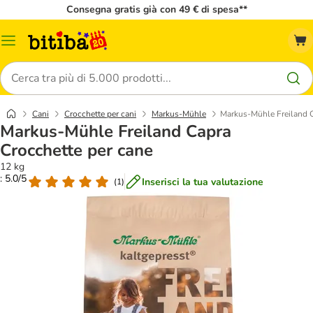
Consegna gratis già con 49 € di spesa**
Overview
catalogo
Cerca
Cani
Crocchette per cani
Markus-Mühle
Markus-Mühle Freiland C
Markus-Mühle Freiland Capra
Crocchette per cane
12 kg
: 5.0/5
Inserisci la tua valutazione
(
1
)