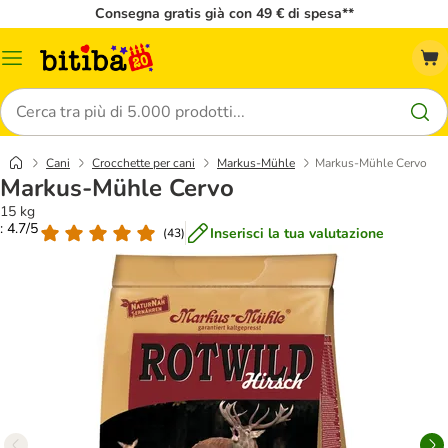
Consegna gratis già con 49 € di spesa**
Overview
catalogo
Cerca
Cani
Crocchette per cani
Markus-Mühle
Markus-Mühle Cervo
Markus-Mühle Cervo
15 kg
: 4.7/5
Inserisci la tua valutazione
(
43
)