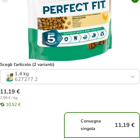
Scegli l'articolo (2 varianti)
1,4 kg
627277.2
11,19 €
7,99 € / kg
10,52 €
Consegna
11,19 €
singola