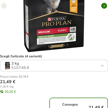
Scegli l'articolo (4 varianti)
3 kg
510748.8
Prezzo listino 30,78 €
21,49 €
7,16 € / kg
20,20 €
Consegna
21,49 €