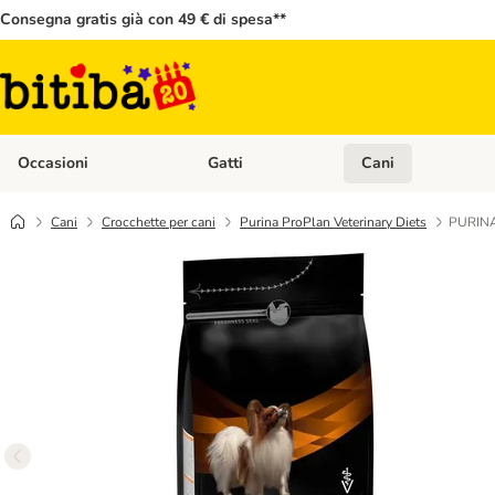
Consegna gratis già con 49 € di spesa**
Occasioni
Gatti
Cani
Apri Menù Categoria: Occasioni
Apri Menù Categoria: 
Cani
Crocchette per cani
Purina ProPlan Veterinary Diets
PURINA