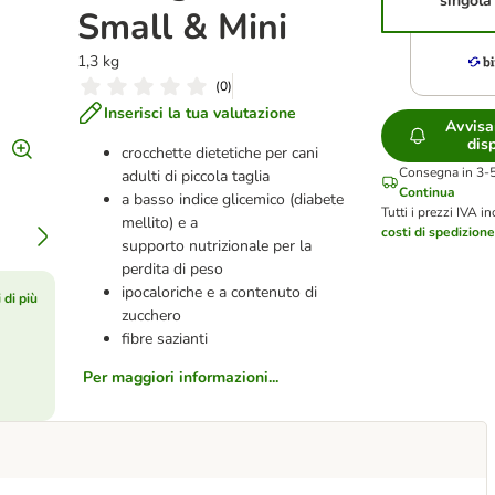
singola
Small & Mini
1,3 kg
(
0
)
Inserisci la tua valutazione
Avvisa
dis
crocchette dietetiche per cani
Consegna in 3-5 
adulti di piccola taglia
Continua
a basso indice glicemico (diabete
Tutti i prezzi IVA in
mellito) e a
costi di spedizion
supporto nutrizionale per la
perdita di peso
ipocaloriche e a contenuto di
 di più
zucchero
fibre sazianti
Per maggiori informazioni...