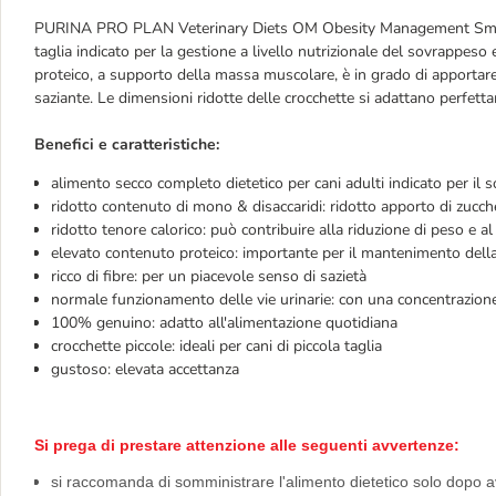
PURINA PRO PLAN Veterinary Diets OM Obesity Management Small &
taglia indicato per la gestione a livello nutrizionale del sovrappeso
proteico, a supporto della massa muscolare, è in grado di apportare 
saziante. Le dimensioni ridotte delle crocchette si adattano perfetta
Benefici e caratteristiche:
alimento secco completo dietetico per cani adulti indicato per il 
ridotto contenuto di mono & disaccaridi: ridotto apporto di zucche
ridotto tenore calorico: può contribuire alla riduzione di peso 
elevato contenuto proteico: importante per il mantenimento del
ricco di fibre: per un piacevole senso di sazietà
normale funzionamento delle vie urinarie: con una concentrazione
100% genuino: adatto all'alimentazione quotidiana
crocchette piccole: ideali per cani di piccola taglia
gustoso: elevata accettanza
Si prega di prestare attenzione alle seguenti avvertenze:
si raccomanda di somministrare l'alimento dietetico solo dopo ave