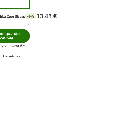
13,43 €
-6%
mi quando
ponibile
giorni lavorativi
cl.
Più info sui
e