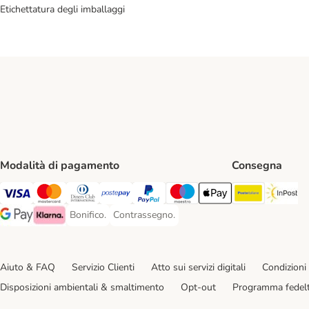
Etichettatura degli imballaggi
Modalità di pagamento
Consegna
Poste Ital
In
Visa. Payment Method
Mastercard. Payment Method
Diners Club. Payment Method
Postepay. Payment Method
PayPal. Payment Method
Maestro. Payment Method
Apple pay. Payment Met
Bonifico.
Contrassegno.
Bonifico. Payment Method
Contrassegno. Payment Method
Google Pay Payment Method
Klarna Payment Method
Aiuto & FAQ
Servizio Clienti
Atto sui servizi digitali
Condizioni 
Disposizioni ambientali & smaltimento
Opt-out
Programma fedel