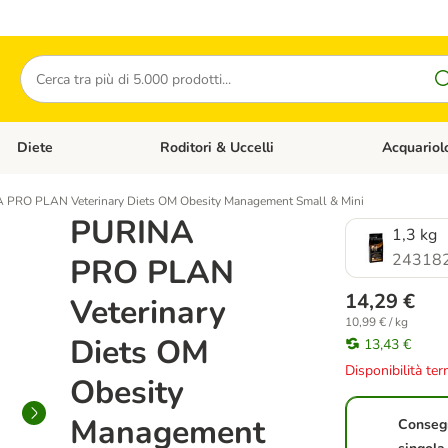
Cerca
Diete
Roditori & Uccelli
Acquariol
Gatti
Apri Menù Categoria: Cani
Apri Menù Categoria: Diete
Apri Menù Cat
 PRO PLAN Veterinary Diets OM Obesity Management Small & Mini
PURINA
1,3 kg
24318
PRO PLAN
14,29 €
Veterinary
10,99 € / kg
Diets OM
13,43 €
Disponibilità te
Obesity
Management
Conseg