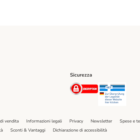
Sicurezza
iane. Shipping Method
Post. Shipping Method
Security
Securit
hod
di vendita
Informazioni legali
Privacy
Newsletter
Spese e t
tà
Sconti & Vantaggi
Dichiarazione di accessibilità