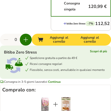
Consegna
120,99 €
singola
112,52
-7%
Aggiungi al
Aggiungi al
carrello
carrello
Scopri di più
Bitiba Zero Stress
Spedizione gratuita a partire da 49 €
Ricevi consegne regolari
Flessibile, senza costi, annullabile in qualsiasi momento
Consegna in 3-5 giorni lavorativi
Continua
Compralo con: