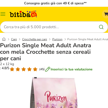
Consegna gratis già con 49 € di spesa**
Overview
catalogo
Cerca
Cani
Crocchette per cani
Purizon
Purizon Single Meat Adult Anat
Purizon Single Meat Adult Anatra
con mela Crocchette senza cereali
per cani
2 x 12 kg
: 4.8/5
Inserisci la tua valutazione
(
45
)