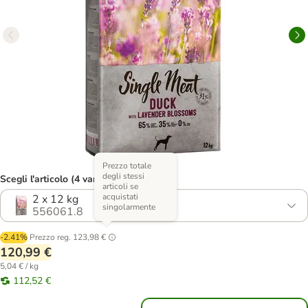
Prezzo totale
degli stessi
Scegli l'articolo (4 varianti)
articoli se
acquistati
2 x 12 kg
singolarmente
556061.8
-2.41%
Prezzo reg.
123,98 €
120,99 €
5,04 € / kg
112,52 €