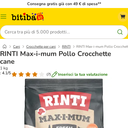
Consegna gratis già con 49 € di spesa**
Overview
catalogo
Cerca
Cani
Crocchette per cani
RINTI
RINTI Max-i-mum Pollo Crocchet
RINTI Max-i-mum Pollo Crocchette
cane
1 kg
: 4.1/5
Inserisci la tua valutazione
(
7
)