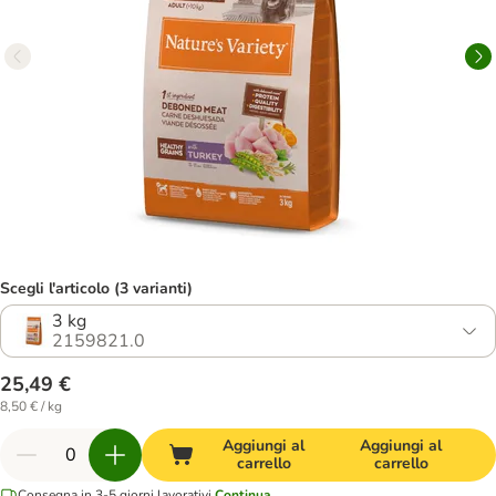
Scegli l'articolo (3 varianti)
3 kg
2159821.0
25,49 €
8,50 € / kg
Aggiungi al
Aggiungi al
carrello
carrello
Consegna in 3-5 giorni lavorativi
Continua