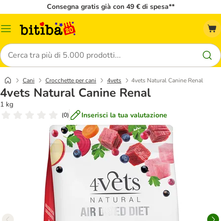
Consegna gratis già con 49 € di spesa**
Overview
catalogo
Cerca
Cani
Crocchette per cani
4vets
4vets Natural Canine Renal
4vets Natural Canine Renal
1 kg
Inserisci la tua valutazione
(
0
)