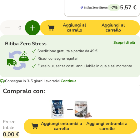
5,57 €
-7%
Aggiungi al
Aggiungi al
carrello
carrello
Scopri di più
Bitiba Zero Stress
Spedizione gratuita a partire da 49 €
Ricevi consegne regolari
Flessibile, senza costi, annullabile in qualsiasi momento
Consegna in 3-5 giorni lavorativi
Continua
Compralo con:
Prezzo
Aggiungi entrambi a
Aggiungi entrambi a
totale
carrello
carrello
0,00 €