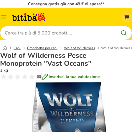
Consegna gratis già con 49 € di spesa**
Overview
catalogo
Cerca
Cani
Crocchette per cani
Wolf of Wilderness
Wolf of Wildernes
Wolf of Wilderness Pesce
Monoprotein "Vast Oceans"
1 kg
Inserisci la tua valutazione
(
0
)