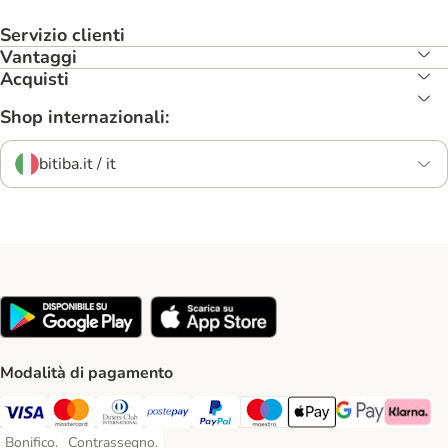
Servizio clienti
Vantaggi
Acquisti
Shop internazionali:
bitiba.it / it
Modalità di pagamento
Visa. Payment Method
Mastercard. Payment Method
Diners Club. Payment Method
Postepay. Payment Method
PayPal. Payment Method
Maestro. Payment Method
Apple pay. Payment Met
Google Pay Paym
Klarna Pa
Bonifico.
Contrassegno.