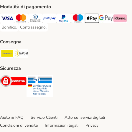
Modalità di pagamento
Visa. Payment Method
Mastercard. Payment Method
Diners Club. Payment Method
Postepay. Payment Method
PayPal. Payment Method
Maestro. Payment Method
Apple pay. Payment Met
Google Pay Paym
Klarna Pa
Bonifico.
Contrassegno.
Bonifico. Payment Method
Contrassegno. Payment Method
Consegna
Poste Italiane. Shipping Method
InPost. Shipping Method
Sicurezza
Security
Security
Aiuto & FAQ
Servizio Clienti
Atto sui servizi digitali
Condizioni di vendita
Informazioni legali
Privacy