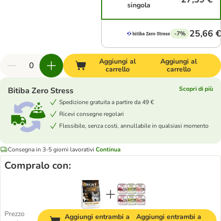
singola
25,66 €
-7%
Aggiungi al
Aggiungi al
carrello
carrello
Scopri di più
Bitiba Zero Stress
Spedizione gratuita a partire da 49 €
Ricevi consegne regolari
Flessibile, senza costi, annullabile in qualsiasi momento
Consegna in 3-5 giorni lavorativi
Continua
Compralo con:
Prezzo
Aggiungi entrambi a
Aggiungi entrambi a