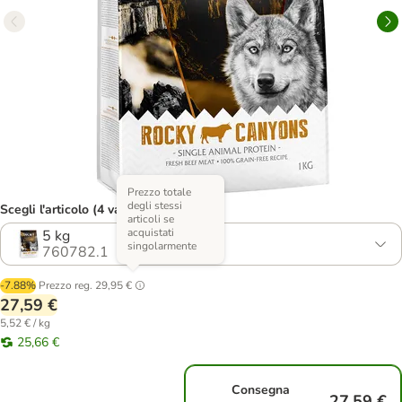
Prezzo totale
degli stessi
Scegli l'articolo (4 varianti)
articoli se
acquistati
5 kg
singolarmente
760782.1
-7.88%
Prezzo reg.
29,95 €
27,59 €
5,52 € / kg
25,66 €
Consegna
27,59 €