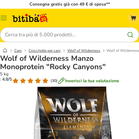
Consegna gratis già con 49 € di spesa**
Overview
catalogo
Cerca
Cani
Crocchette per cani
Wolf of Wilderness
Wolf of Wildernes
Wolf of Wilderness Manzo
Monoprotein "Rocky Canyons"
5 kg
: 4.8/5
Inserisci la tua valutazione
(
30
)