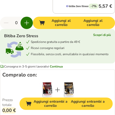
5,57 €
-7%
Aggiungi al
Aggiungi al
carrello
carrello
Scopri di più
Bitiba Zero Stress
Spedizione gratuita a partire da 49 €
Ricevi consegne regolari
Flessibile, senza costi, annullabile in qualsiasi momento
Consegna in 3-5 giorni lavorativi
Continua
Compralo con:
Prezzo
Aggiungi entrambi a
Aggiungi entrambi a
totale
carrello
carrello
0,00 €