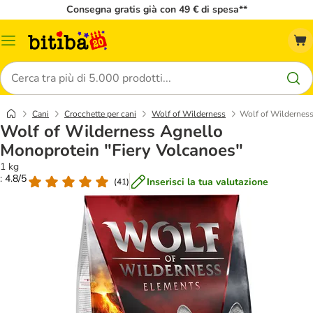
Consegna gratis già con 49 € di spesa**
Overview
catalogo
Cerca
Cani
Crocchette per cani
Wolf of Wilderness
Wolf of Wilderness
Wolf of Wilderness Agnello
Monoprotein "Fiery Volcanoes"
1 kg
: 4.8/5
Inserisci la tua valutazione
(
41
)