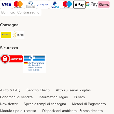
Visa. Payment Method
Mastercard. Payment Method
Diners Club. Payment Method
Postepay. Payment Method
PayPal. Payment Method
Maestro. Payment Method
Apple pay. Payment Met
Google Pay Paym
Klarna Pa
Bonifico.
Contrassegno.
Bonifico. Payment Method
Contrassegno. Payment Method
Consegna
Poste Italiane. Shipping Method
InPost. Shipping Method
Sicurezza
Security
Security
Aiuto & FAQ
Servizio Clienti
Atto sui servizi digitali
Condizioni di vendita
Informazioni legali
Privacy
Newsletter
Spese e tempi di consegna
Metodi di Pagamento
Modulo tipo di recesso
Disposizioni ambientali & smaltimento