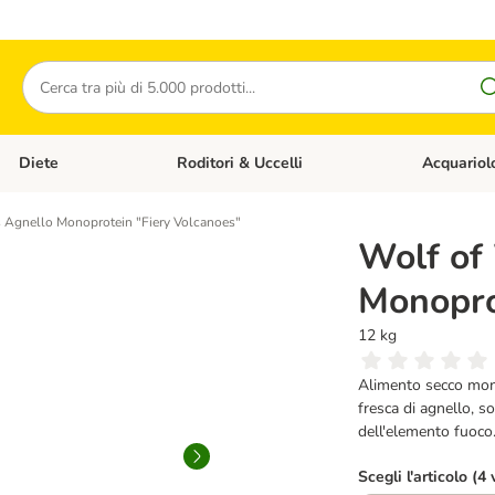
Cerca
Diete
Roditori & Uccelli
Acquariol
Gatti
Apri Menù Categoria: Cani
Apri Menù Categoria: Diete
Apri Menù Cat
 Agnello Monoprotein "Fiery Volcanoes"
Wolf of
Monopro
12 kg
Alimento secco mon
fresca di agnello, s
dell'elemento fuoco
Scegli l'articolo (4 