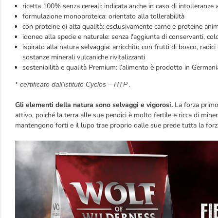
ricetta 100% senza cereali: indicata anche in caso di intolleranze
formulazione monoproteica
:
o
rientato alla tollerabilità
con proteine di alta qualità: esclusivamente carne e proteine anim
idoneo alla specie e naturale: senza l'aggiunta di conservanti, color
ispirato alla natura selvaggia
: arricchito con frutti di bosco, radi
sostanze minerali vulcaniche rivitalizzanti
sostenibilità e qualità Premium: l’alimento è prodotto in Germania,
*
certificato dall'istituto Cyclos – HTP .
Gli elementi della natura sono selvaggi e vigorosi.
La forza primo
attivo, poiché la terra alle sue pendici è molto fertile e ricca di miner
mantengono forti e il lupo trae proprio dalle sue prede tutta la forz