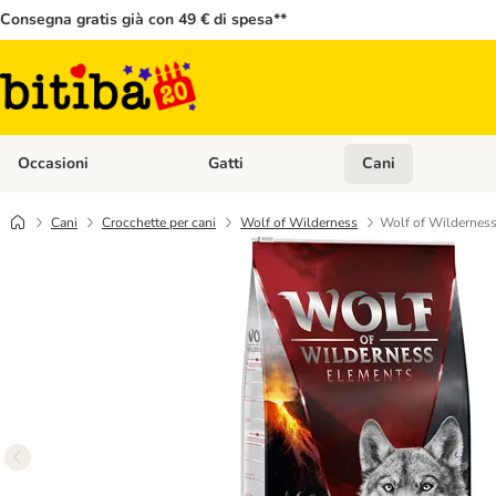
Consegna gratis già con 49 € di spesa**
Occasioni
Gatti
Cani
Apri Menù Categoria: Occasioni
Apri Menù Categoria: 
Cani
Crocchette per cani
Wolf of Wilderness
Wolf of Wilderness