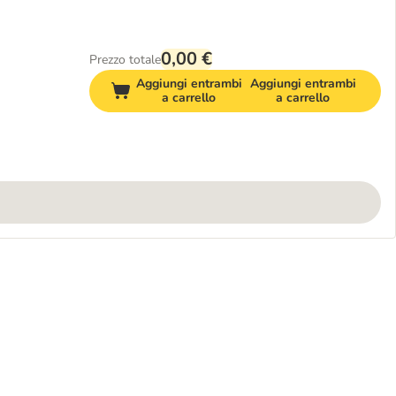
0,00 €
Prezzo totale
Aggiungi entrambi
Aggiungi entrambi
a carrello
a carrello