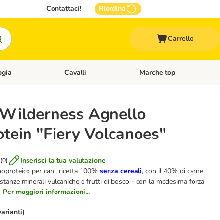
Contattaci!
Riordina
Carrello
ogia
Cavalli
Marche top
egoria: Roditori & Uccelli
Apri Menù Categoria: Acquariologia
Apri Menù Categoria: Cavalli
 Wilderness Agnello
tein "Fiery Volcanoes"
Inserisci la tua valutazione
(
0
)
oproteico per cani, ricetta 100%
senza cereali
, con il 40% di carne
ostanze minerali vulcaniche e frutti di bosco - con la medesima forza
.
Per maggiori informazioni...
varianti)