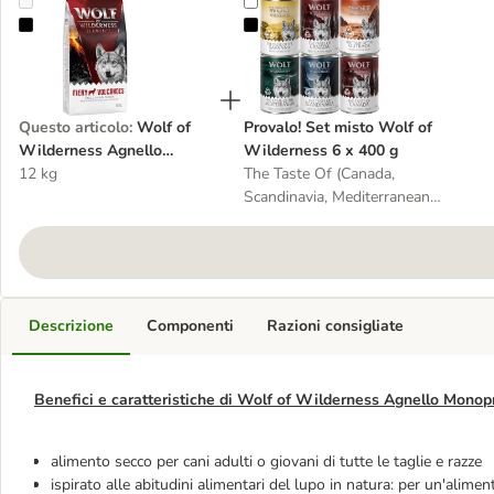
Wolf of Wilderness Agnello Monoprotein "Fiery Volcanoes"
Provalo! Set misto Wolf of Wilder
Questo articolo
:
Wolf of
Provalo! Set misto Wolf of
Wilderness Agnello
Wilderness 6 x 400 g
Monoprotein "Fiery
12 kg
The Taste Of (Canada,
Volcanoes"
Scandinavia, Mediterranean,
Outback, Savanna)
Descrizione
Componenti
Razioni consigliate
Benefici e caratteristiche di Wolf of Wilderness Agnello Monop
alimento secco per cani adulti o giovani di tutte le taglie e razze
ispirato alle abitudini alimentari del lupo in natura: per un'alime