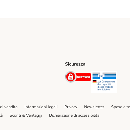
Sicurezza
iane. Shipping Method
Post. Shipping Method
Security
Securit
hod
di vendita
Informazioni legali
Privacy
Newsletter
Spese e t
tà
Sconti & Vantaggi
Dichiarazione di accessibilità