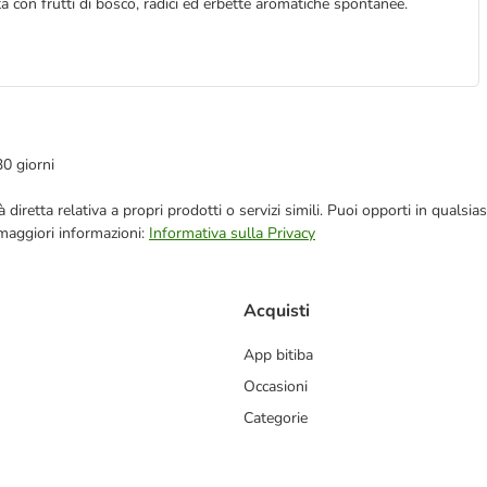
ita con frutti di bosco, radici ed erbette aromatiche spontanee.
30 giorni
blicità diretta relativa a propri prodotti o servizi simili. Puoi opporti in q
 maggiori informazioni:
Informativa sulla Privacy
Acquisti
App bitiba
Occasioni
Categorie