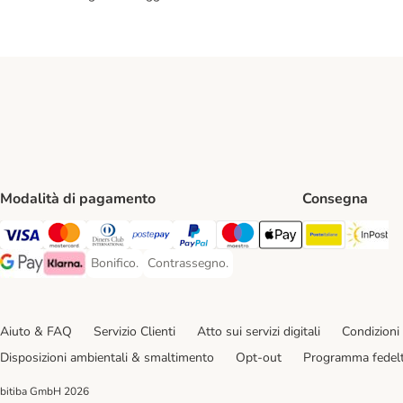
Modalità di pagamento
Consegna
Poste Ital
In
Visa. Payment Method
Mastercard. Payment Method
Diners Club. Payment Method
Postepay. Payment Method
PayPal. Payment Method
Maestro. Payment Method
Apple pay. Payment Met
Bonifico.
Contrassegno.
Bonifico. Payment Method
Contrassegno. Payment Method
Google Pay Payment Method
Klarna Payment Method
Aiuto & FAQ
Servizio Clienti
Atto sui servizi digitali
Condizioni 
Disposizioni ambientali & smaltimento
Opt-out
Programma fedel
bitiba GmbH
2026