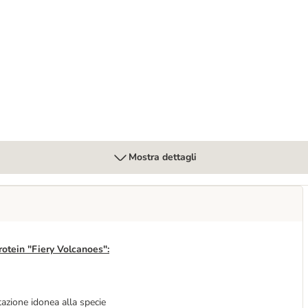
ness 6 x 400 g
Mostra dettagli
rotein "Fiery Volcanoes":
ntazione idonea alla specie