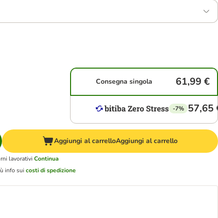
61,99 €
Consegna singola
57,65 
-7%
Aggiungi al carrello
Aggiungi al carrello
ni lavorativi
Continua
ù info sui
costi di spedizione