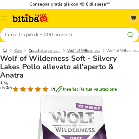
Consegna gratis già con 49 € di spesa**
Overview
catalogo
Cerca
Cani
Crocchette per cani
Wolf of Wilderness
Wolf of Wilderness 
Wolf of Wilderness Soft - Silvery
Lakes Pollo allevato all'aperto &
Anatra
1 kg
: 5.0/5
Inserisci la tua valutazione
(
2
)