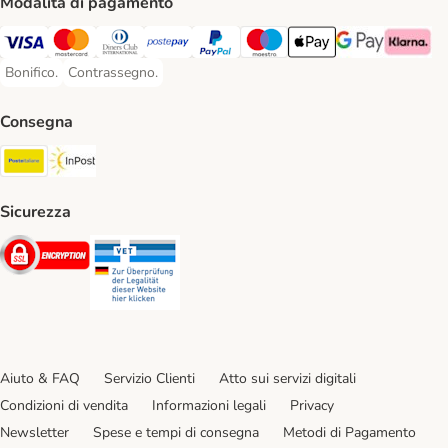
Modalità di pagamento
Visa. Payment Method
Mastercard. Payment Method
Diners Club. Payment Method
Postepay. Payment Method
PayPal. Payment Method
Maestro. Payment Method
Apple pay. Payment Met
Google Pay Paym
Klarna Pa
Bonifico.
Contrassegno.
Bonifico. Payment Method
Contrassegno. Payment Method
Consegna
Poste Italiane. Shipping Method
InPost. Shipping Method
Sicurezza
Security
Security
Aiuto & FAQ
Servizio Clienti
Atto sui servizi digitali
Condizioni di vendita
Informazioni legali
Privacy
Newsletter
Spese e tempi di consegna
Metodi di Pagamento