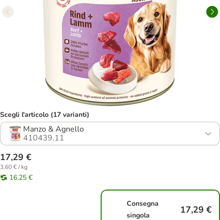
Scegli l'articolo (17 varianti)
Manzo & Agnello
410439.11
17,29 €
3,60 € / kg
16,25 €
Consegna
17,29 €
singola