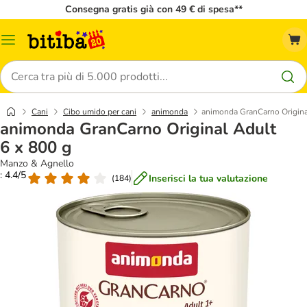
Consegna gratis già con 49 € di spesa**
Overview
catalogo
Cerca
Cani
Cibo umido per cani
animonda
animonda GranCarno Origina
animonda GranCarno Original Adult
6 x 800 g
Manzo & Agnello
: 4.4/5
Inserisci la tua valutazione
(
184
)