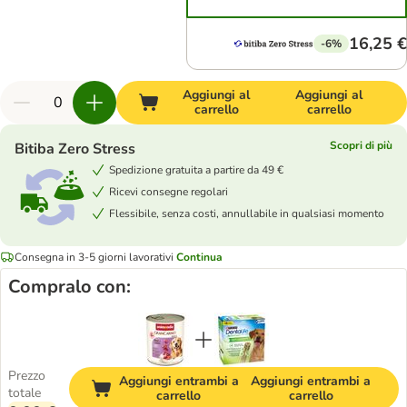
16,25 €
-6%
Aggiungi al
Aggiungi al
carrello
carrello
Scopri di più
Bitiba Zero Stress
Spedizione gratuita a partire da 49 €
Ricevi consegne regolari
Flessibile, senza costi, annullabile in qualsiasi momento
Consegna in 3-5 giorni lavorativi
Continua
Compralo con:
Prezzo
Aggiungi entrambi a
Aggiungi entrambi a
totale
carrello
carrello