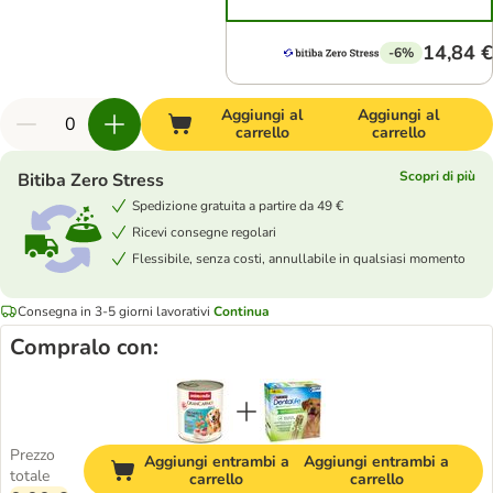
14,84 €
-6%
Aggiungi al
Aggiungi al
carrello
carrello
Scopri di più
Bitiba Zero Stress
Spedizione gratuita a partire da 49 €
Ricevi consegne regolari
Flessibile, senza costi, annullabile in qualsiasi momento
Consegna in 3-5 giorni lavorativi
Continua
Compralo con:
Prezzo
Aggiungi entrambi a
Aggiungi entrambi a
totale
carrello
carrello