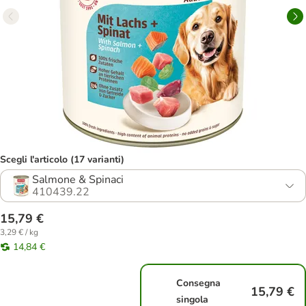
Scegli l'articolo (17 varianti)
Salmone & Spinaci
410439.22
15,79 €
3,29 € / kg
14,84 €
Consegna
15,79 €
singola