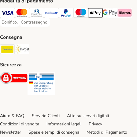
Modalità di pagamento
Visa. Payment Method
Mastercard. Payment Method
Diners Club. Payment Method
Postepay. Payment Method
PayPal. Payment Method
Maestro. Payment Method
Apple pay. Payment Met
Google Pay Paym
Klarna Pa
Bonifico.
Contrassegno.
Bonifico. Payment Method
Contrassegno. Payment Method
Consegna
Poste Italiane. Shipping Method
InPost. Shipping Method
Sicurezza
Security
Security
Aiuto & FAQ
Servizio Clienti
Atto sui servizi digitali
Condizioni di vendita
Informazioni legali
Privacy
Newsletter
Spese e tempi di consegna
Metodi di Pagamento