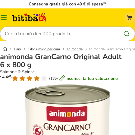
Consegna gratis già con 49 € di spesa**
Overview
catalogo
Cerca
Cani
Cibo umido per cani
animonda
animonda GranCarno Origina
animonda GranCarno Original Adult
6 x 800 g
Salmone & Spinaci
: 4.4/5
Inserisci la tua valutazione
(
185
)