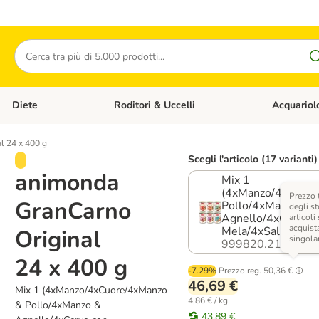
Cerca
Diete
Roditori & Uccelli
Acquariol
Gatti
Apri Menù Categoria: Cani
Apri Menù Categoria: Diete
Apri Menù Cat
l 24 x 400 g
Scegli l'articolo (17 varianti)
animonda
Mix 1
(4xManzo/4xCuore
Prezzo 
GranCarno
Pollo/4xManzo &
degli st
Agnello/4xCervo c
articoli
acquista
Mela/4xSalmone co
Original
singola
999820.21
24 x 400 g
-7.29%
Prezzo reg.
50,36 €
46,69 €
Mix 1 (4xManzo/4xCuore/4xManzo
4,86 € / kg
& Pollo/4xManzo &
43,89 €