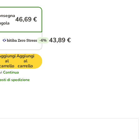
nsegna
46,69 €
ngola
43,89 €
-6%
ggiungi
Aggiungi
al
al
carrello
carrello
vi
Continua
osti di spedizione