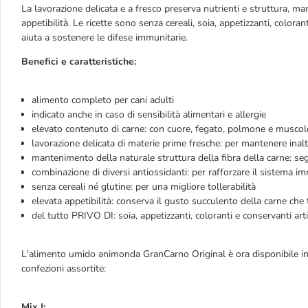
La lavorazione delicata e a fresco preserva nutrienti e struttura, m
appetibilità. Le ricette sono senza cereali, soia, appetizzanti, coloran
aiuta a sostenere le difese immunitarie.
Benefici e caratteristiche:
alimento completo per cani adulti
indicato anche in caso di sensibilità alimentari e allergie
elevato contenuto di carne: con cuore, fegato, polmone e muscol
lavorazione delicata di materie prime fresche: per mantenere inalter
mantenimento della naturale struttura della fibra della carne: se
combinazione di diversi antiossidanti: per rafforzare il sistema i
senza cereali né glutine: per una migliore tollerabilità
elevata appetibilità: conserva il gusto succulento della carne che 
del tutto PRIVO DI: soia, appetizzanti, coloranti e conservanti artif
L'alimento umido animonda GranCarno Original è ora disponibile in
confezioni assortite:
Mix I: