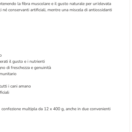
antenendo la fibra muscolare e il gusto naturale per un’elevata
ti né conservanti artificiali, mentre una miscela di antiossidanti
o
ati il gusto e i nutrienti
gno di freschezza e genuinità
mmunitario
tutti i cani amano
iciali
 confezione multipla da 12 x 400 g, anche in due convenienti