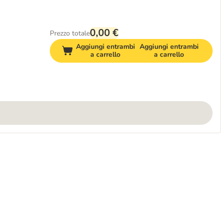
0,00 €
Prezzo totale
Aggiungi entrambi
Aggiungi entrambi
a carrello
a carrello