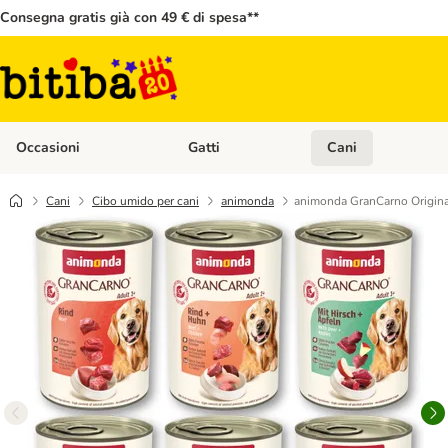
Consegna gratis già con 49 € di spesa**
Occasioni
Gatti
Cani
Apri Menù Categoria: Occasioni
Apri Menù Categoria: 
Cani
Cibo umido per cani
animonda
animonda GranCarno Origina