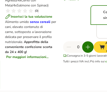
Agnello/4xCervo con
Mela/4xSalmone con Spinaci)
(
0
)
Co
Inserisci la tua valutazione
si
Alimento umido
senza cereali
per
cani, elevato contenuto di
carne, sottoposto a lavorazione
delicata per preservare il profilo
nutrizionale.
Approfitta
della
A
conveniente confezione
scorta
da
24 x 400 g!
Consegna in 3-5 giorni lavorati
Per maggiori informazioni...
Tutti i prezzi IVA incl.
Più info sui
c