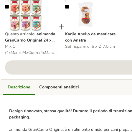
animonda GranCarno Original 24 x 400 g
Karlie Anello da masticare con An
Questo articolo
:
animonda
Karlie Anello da masticare
GranCarno Original 24 x
con Anatra
400 g
Mix 1
Set risparmio: 6 x Ø 7,5 cm
(4xManzo/4xCuore/4xManzo
& Pollo/4xManzo &
Agnello/4xCervo con
Mela/4xSalmone con
Spinaci)
Descrizione
Componenti analitici
Design rinnovato, stessa qualità! Durante il periodo di transizion
packaging.
animonda GranCarno Original è un alimento umido per cani prepara