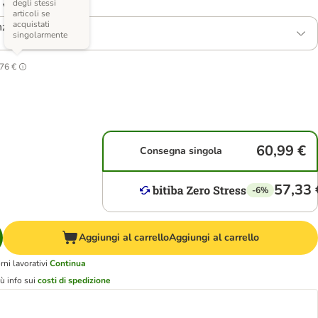
degli stessi
 varianti)
articoli se
acquistati
nzo
singolarmente
76 €
60,99 €
Consegna singola
57,33 
-6%
Aggiungi al carrello
Aggiungi al carrello
ni lavorativi
Continua
ù info sui
costi di spedizione