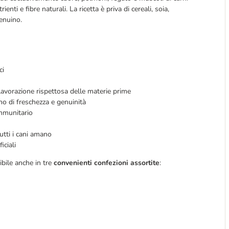
nti e fibre naturali. La ricetta è priva di cereali, soia, 
genuino.
ci
 lavorazione rispettosa delle materie prime
no di freschezza e genuinità
immunitario
utti i cani amano
iciali
bile anche in tre
convenienti confezioni assortite
: