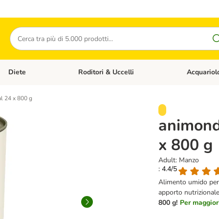
Cerca
Diete
Roditori & Uccelli
Acquariol
Gatti
Apri Menù Categoria: Cani
Apri Menù Categoria: Diete
Apri Menù Cat
l 24 x 800 g
animond
x 800 g
Adult: Manzo
: 4.4/5
Alimento umido per
apporto nutrizionale
800 g!
Per maggiori