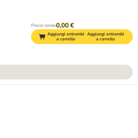
0,00 €
Prezzo totale
Aggiungi entrambi
Aggiungi entrambi
a carrello
a carrello