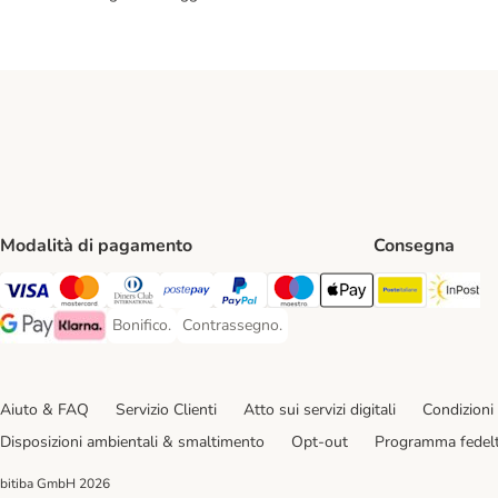
Modalità di pagamento
Consegna
Poste Ital
In
Visa. Payment Method
Mastercard. Payment Method
Diners Club. Payment Method
Postepay. Payment Method
PayPal. Payment Method
Maestro. Payment Method
Apple pay. Payment Met
Bonifico.
Contrassegno.
Bonifico. Payment Method
Contrassegno. Payment Method
Google Pay Payment Method
Klarna Payment Method
Aiuto & FAQ
Servizio Clienti
Atto sui servizi digitali
Condizioni 
Disposizioni ambientali & smaltimento
Opt-out
Programma fedel
bitiba GmbH
2026