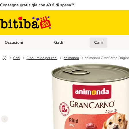
Consegna gratis già con 49 € di spesa**
Occasioni
Gatti
Cani
Apri Menù Categoria: Occasioni
Apri Menù Categoria: 
Cani
Cibo umido per cani
animonda
animonda GranCarno Origina