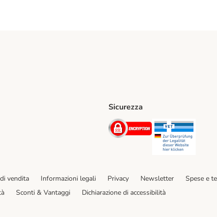
Sicurezza
iane. Shipping Method
Post. Shipping Method
Security
Securit
hod
di vendita
Informazioni legali
Privacy
Newsletter
Spese e t
tà
Sconti & Vantaggi
Dichiarazione di accessibilità