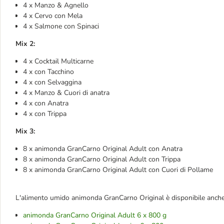
4 x Manzo & Agnello
4 x Cervo con Mela
4 x Salmone con Spinaci
Mix 2:
4 x Cocktail Multicarne
4 x con Tacchino
4 x con Selvaggina
4 x Manzo & Cuori di anatra
4 x con Anatra
4 x con Trippa
Mix 3:
8 x animonda GranCarno Original Adult con Anatra
8 x animonda GranCarno Original Adult con Trippa
8 x animonda GranCarno Original Adult con Cuori di Pollame
L'alimento umido animonda GranCarno Original è disponibile anche 
animonda GranCarno Original Adult 6 x 800 g