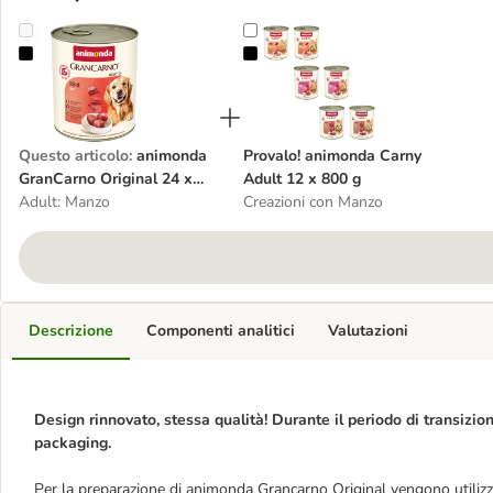
animonda GranCarno Original 24 x 800 g
Provalo! animonda Carny Adult 12
Questo articolo
:
animonda
Provalo! animonda Carny
GranCarno Original 24 x
Adult 12 x 800 g
800 g
Adult: Manzo
Creazioni con Manzo
Descrizione
Componenti analitici
Valutazioni
Design rinnovato, stessa qualità! Durante il periodo di transizion
packaging
.
Per la preparazione di animonda Grancarno Original vengono utilizza