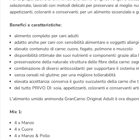
selezionate, lavorati con metodi delicati per preservare al meglio nutrie
appetizzanti, coloranti e conservanti, per un alimento essenziale e 
Benefici e caratteristiche:
alimento completo per cani adulti
adatto anche per cani con sensibilità alimentare e soggetti allergi
elevato contenuto di carne: cuore, fegato, polmone e muscolo
disponibilità ottimale dei suoi nutrienti e componenti: grazie alla
preservazione della naturale struttura delle fibre della carne: seg
combinazione di diversi antiossidanti: per supportare il sistema 
senza cereali né glutine: per una migliore tollerabilità
elevata accettanza: conserva il gusto succulento della carne che t
del tutto PRIVO DI: soia, appetizzanti, coloranti e conservanti artif
L'alimento umido animonda GranCarno Original Adult è ora disponi
Mix 1:
4 x Manzo
4 x Cuore
4 x Manzo & Pollo