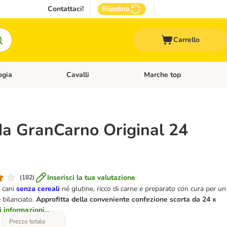
Contattaci!
Riordina
Carrello
ogia
Cavalli
Marche top
egoria: Roditori & Uccelli
Apri Menù Categoria: Acquariologia
Apri Menù Categoria: Cavalli
a GranCarno Original 24
Inserisci la tua valutazione
(
182
)
 cani
senza cereali
né glutine, ricco di carne e preparato con cura per un
 bilanciato.
Approfitta
della conveniente confezione
scorta
da 24 x
 informazioni...
Prezzo totale