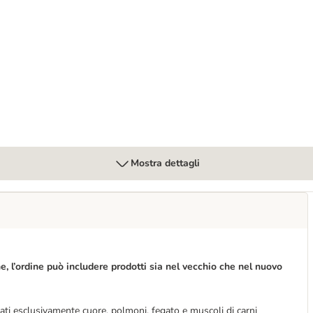
 x 800 g
Mostra dettagli
e, l’ordine può includere prodotti sia nel vecchio che nel nuovo
ti esclusivamente cuore, polmoni, fegato e muscoli di carni 