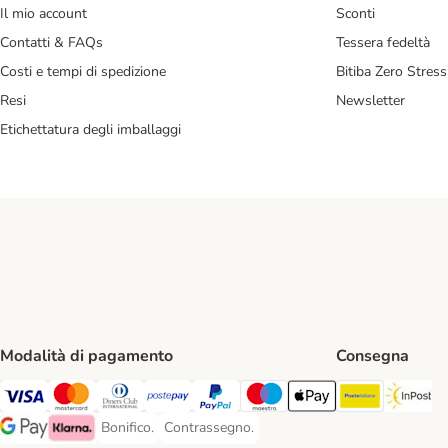
Il mio account
Sconti
Contatti & FAQs
Tessera fedeltà
Costi e tempi di spedizione
Bitiba Zero Stress
Resi
Newsletter
Etichettatura degli imballaggi
Modalità di pagamento
Consegna
Poste Ital
In
Visa. Payment Method
Mastercard. Payment Method
Diners Club. Payment Method
Postepay. Payment Method
PayPal. Payment Method
Maestro. Payment Method
Apple pay. Payment Met
Bonifico.
Contrassegno.
Bonifico. Payment Method
Contrassegno. Payment Method
Google Pay Payment Method
Klarna Payment Method