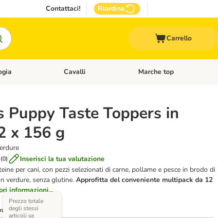
Contattaci!
Riordina
Carrello
ogia
Cavalli
Marche top
egoria: Roditori & Uccelli
Apri Menù Categoria: Acquariologia
Apri Menù Categoria: Cavalli
 Puppy Taste Toppers in
2 x 156 g
verdure
Inserisci la tua valutazione
(
0
)
teine per cani, con pezzi selezionati di carne, pollame e pesce in brodo di
con verdure, senza glutine.
Approfitta del
conveniente multipack
da 12
ri informazioni...
Prezzo totale
degli stessi
varianti)
articoli se