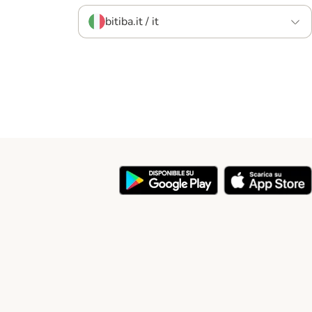
bitiba.it / it
y