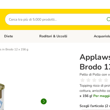
Cerca
Diete
Roditori & Uccelli
Acquariol
Gatti
Apri Menù Categoria: Cani
Apri Menù Categoria: Diete
Apri Menù Cat
 in Brodo 12 x 156 g
Applaws
Brodo 1
Petto di Pollo con 
Topping ricco di pro
cottura, arricchito 
x 156 g!
Per maggio
Scegli l'articolo (2 