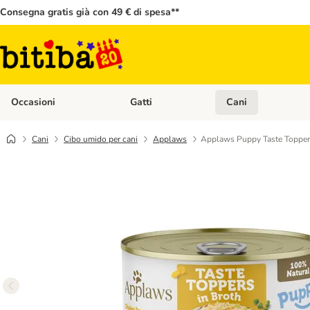
Consegna gratis già con 49 € di spesa**
Occasioni
Gatti
Cani
Apri Menù Categoria: Occasioni
Apri Menù Categoria: 
Cani
Cibo umido per cani
Applaws
Applaws Puppy Taste Toppers