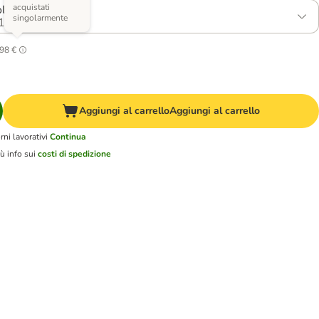
acquistati
ollo con verdure
singolarmente
1
98 €
Aggiungi al carrello
Aggiungi al carrello
ni lavorativi
Continua
ù info sui
costi di spedizione