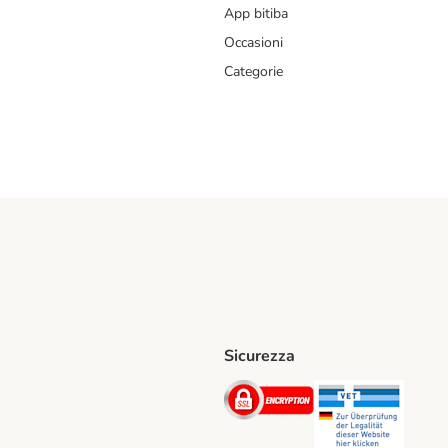
App bitiba
Occasioni
Categorie
Sicurezza
iane. Shipping Method
Post. Shipping Method
Security
Securit
hod