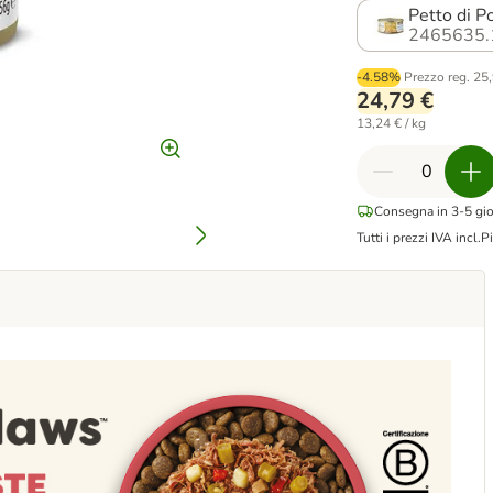
Petto di P
2465635.
-4.58%
Prezzo reg.
25,
24,79 €
13,24 € / kg
Consegna in 3-5 gior
Tutti i prezzi IVA incl.
Pi