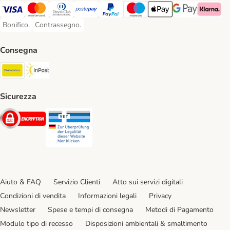
Visa. Payment Method
Mastercard. Payment Method
Diners Club. Payment Method
Postepay. Payment Method
PayPal. Payment Method
Maestro. Payment Method
Apple pay. Payment Met
Google Pay Paym
Klarna Pa
Bonifico.
Contrassegno.
Bonifico. Payment Method
Contrassegno. Payment Method
Consegna
Poste Italiane. Shipping Method
InPost. Shipping Method
Sicurezza
Security
Security
Aiuto & FAQ
Servizio Clienti
Atto sui servizi digitali
Condizioni di vendita
Informazioni legali
Privacy
Newsletter
Spese e tempi di consegna
Metodi di Pagamento
Modulo tipo di recesso
Disposizioni ambientali & smaltimento