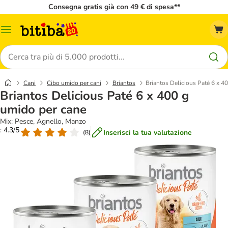
Consegna gratis già con 49 € di spesa**
Overview
catalogo
Cerca
Cani
Cibo umido per cani
Briantos
Briantos Delicious Paté 6 x 4
Briantos Delicious Paté 6 x 400 g
umido per cane
Mix: Pesce, Agnello, Manzo
: 4.3/5
Inserisci la tua valutazione
(
8
)