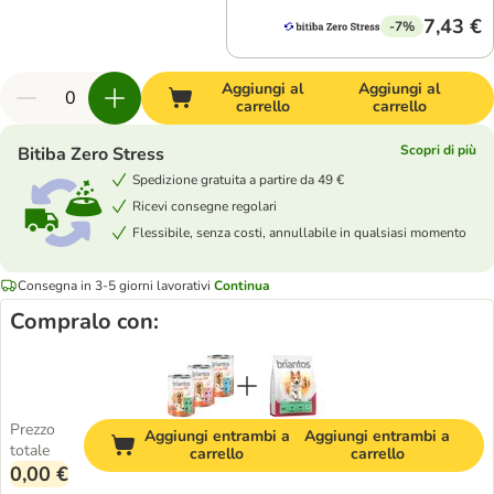
7,43 €
-7%
Aggiungi al
Aggiungi al
carrello
carrello
Scopri di più
Bitiba Zero Stress
Spedizione gratuita a partire da 49 €
Ricevi consegne regolari
Flessibile, senza costi, annullabile in qualsiasi momento
Consegna in 3-5 giorni lavorativi
Continua
Compralo con:
Prezzo
Aggiungi entrambi a
Aggiungi entrambi a
totale
carrello
carrello
0,00 €