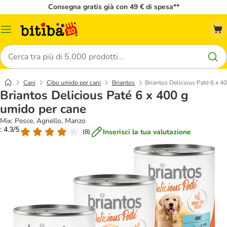
Consegna gratis già con 49 € di spesa**
Overview
catalogo
Cerca
Cani
Cibo umido per cani
Briantos
Briantos Delicious Paté 6 x 4
Briantos Delicious Paté 6 x 400 g
umido per cane
Mix: Pesce, Agnello, Manzo
: 4.3/5
Inserisci la tua valutazione
(
8
)