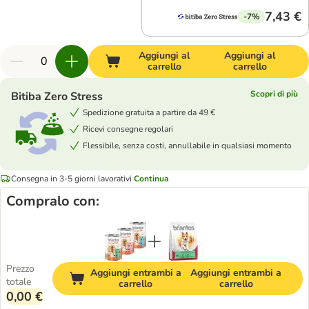
7,43 €
-7%
Aggiungi al
Aggiungi al
carrello
carrello
Scopri di più
Bitiba Zero Stress
Spedizione gratuita a partire da 49 €
Ricevi consegne regolari
Flessibile, senza costi, annullabile in qualsiasi momento
Consegna in 3-5 giorni lavorativi
Continua
Compralo con:
Prezzo
Aggiungi entrambi a
Aggiungi entrambi a
totale
carrello
carrello
0,00 €