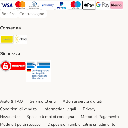
Visa. Payment Method
Mastercard. Payment Method
Diners Club. Payment Method
Postepay. Payment Method
PayPal. Payment Method
Maestro. Payment Method
Apple pay. Payment Met
Google Pay Paym
Klarna Pa
Bonifico.
Contrassegno.
Bonifico. Payment Method
Contrassegno. Payment Method
Consegna
Poste Italiane. Shipping Method
InPost. Shipping Method
Sicurezza
Security
Security
Aiuto & FAQ
Servizio Clienti
Atto sui servizi digitali
Condizioni di vendita
Informazioni legali
Privacy
Newsletter
Spese e tempi di consegna
Metodi di Pagamento
Modulo tipo di recesso
Disposizioni ambientali & smaltimento