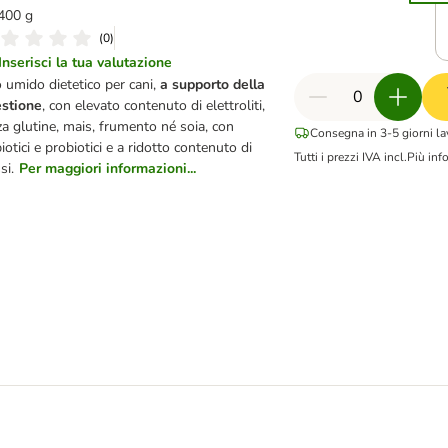
 400 g
(
0
)
Inserisci la tua valutazione
 umido dietetico per cani,
a supporto della
estione
, con elevato contenuto di elettroliti,
a glutine, mais, frumento né soia, con
Consegna in 3-5 giorni la
iotici e probiotici e a ridotto contenuto di
Tutti i prezzi IVA incl.
Più inf
si.
Per maggiori informazioni...