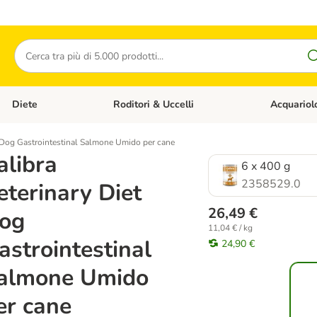
Cerca
Diete
Roditori & Uccelli
Acquariol
Gatti
Apri Menù Categoria: Cani
Apri Menù Categoria: Diete
Apri Menù Cat
t Dog Gastrointestinal Salmone Umido per cane
alibra
6 x 400 g
2358529.0
eterinary Diet
26,49 €
og
11,04 € / kg
astrointestinal
24,90 €
almone Umido
er cane