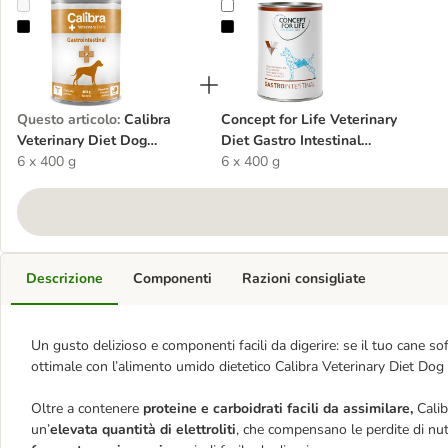
Calibra Veterinary Diet Dog Gastrointestinal Salmone Umido per c
Concept for Life Veterinary Diet G
Questo articolo
:
Calibra
Concept for Life Veterinary
Veterinary Diet Dog
Diet Gastro Intestinal
Gastrointestinal Salmone
6 x 400 g
umido per cane
6 x 400 g
Umido per cane
Descrizione
Componenti
Razioni consigliate
Un gusto delizioso e componenti facili da digerire: se il tuo cane sof
ottimale con l’alimento umido dietetico Calibra Veterinary Diet Dog 
Oltre a contenere
proteine e carboidrati facili da assimilare,
Calib
un’
elevata quantità di elettroliti
, che compensano le perdite di nutr