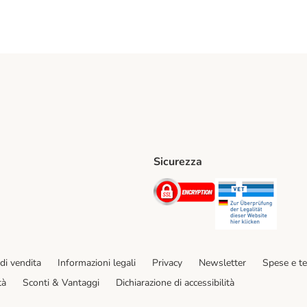
Sicurezza
iane. Shipping Method
Post. Shipping Method
Security
Securit
hod
di vendita
Informazioni legali
Privacy
Newsletter
Spese e t
tà
Sconti & Vantaggi
Dichiarazione di accessibilità