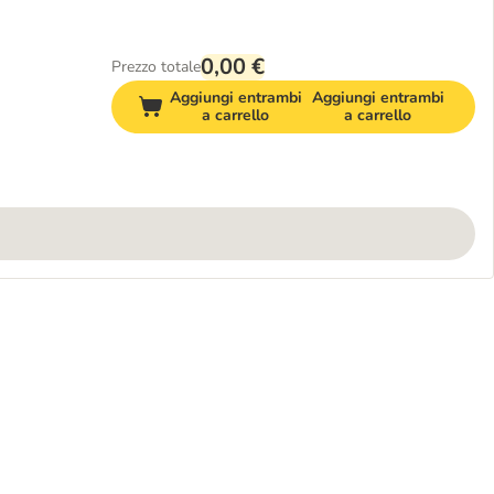
0,00 €
Prezzo totale
Aggiungi entrambi
Aggiungi entrambi
a carrello
a carrello