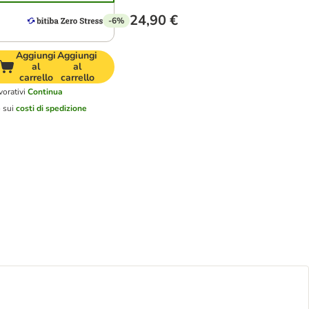
24,90 €
-6%
Aggiungi
Aggiungi
al
al
carrello
carrello
vorativi
Continua
o sui
costi di spedizione