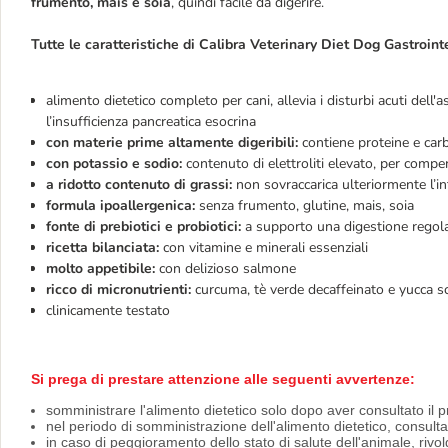
frumento, mais e soia
, quindi facile da digerire.
Tutte le caratteristiche di Calibra Veterinary Diet Dog Gastrointe
alimento dietetico completo per cani, allevia i disturbi acuti dell
l’insufficienza pancreatica esocrina
con materie prime altamente digeribili:
contiene proteine e carb
con potassio e sodio:
contenuto di elettroliti elevato, per compen
a ridotto contenuto di grassi:
non sovraccarica ulteriormente l’in
formula ipoallergenica:
senza frumento, glutine, mais, soia
fonte di prebiotici e probiotici:
a supporto una digestione regol
ricetta bilanciata:
con vitamine e minerali essenziali
molto appetibile:
con delizioso salmone
ricco di micronutrienti:
curcuma, tè verde decaffeinato e yucca s
clinicamente testato
Si prega di prestare attenzione alle seguenti avvertenze:
somministrare l'alimento dietetico solo dopo aver consultato il p
nel periodo di somministrazione dell'alimento dietetico, consult
in caso di peggioramento dello stato di salute dell'animale, riv