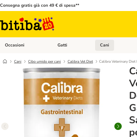
Consegna gratis già con 49 € di spesa**
Occasioni
Gatti
Cani
Apri Menù Categoria: Occasioni
Apri Menù Categoria: 
Cani
Cibo umido per cani
Calibra Vet Diet
Calibra Veterinary Die
C
V
D
G
S
p