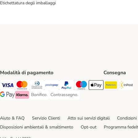
Etichettatura degli imballaggi
Modalità di pagamento
Consegna
Poste Ital
In
Visa. Payment Method
Mastercard. Payment Method
Diners Club. Payment Method
Postepay. Payment Method
PayPal. Payment Method
Maestro. Payment Method
Apple pay. Payment Met
Bonifico.
Contrassegno.
Bonifico. Payment Method
Contrassegno. Payment Method
Google Pay Payment Method
Klarna Payment Method
Aiuto & FAQ
Servizio Clienti
Atto sui servizi digitali
Condizioni 
Disposizioni ambientali & smaltimento
Opt-out
Programma fedel