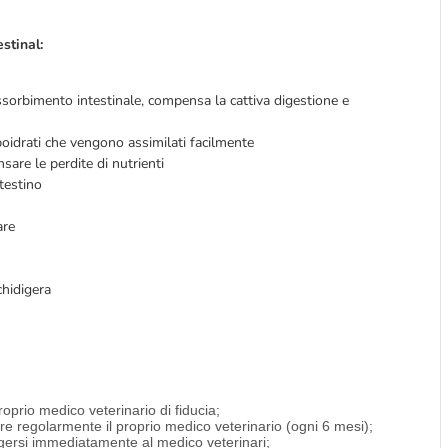
stinal:
'assorbimento intestinale, compensa la cattiva digestione e
oidrati che vengono assimilati facilmente
sare le perdite di nutrienti
testino
are
chidigera
roprio medico veterinario di fiducia;
are regolarmente il proprio medico veterinario (ogni 6 mesi);
olgersi immediatamente al medico veterinari;