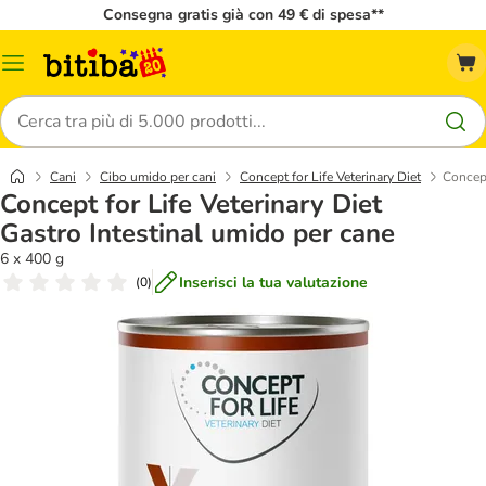
Consegna gratis già con 49 € di spesa**
Overview
catalogo
Cerca
Cani
Cibo umido per cani
Concept for Life Veterinary Diet
Concept
Concept for Life Veterinary Diet
Gastro Intestinal umido per cane
6 x 400 g
Inserisci la tua valutazione
(
0
)