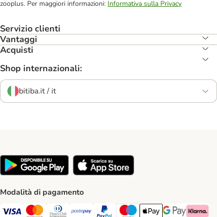
zooplus. Per maggiori informazioni:
Informativa sulla Privacy
Servizio clienti
Vantaggi
Acquisti
Shop internazionali:
bitiba.it / it
Modalità di pagamento
Visa. Payment Method
Mastercard. Payment Method
Diners Club. Payment Method
Postepay. Payment Method
PayPal. Payment Method
Maestro. Payment Method
Apple pay. Payment Met
Google Pay Paym
Klarna Pa