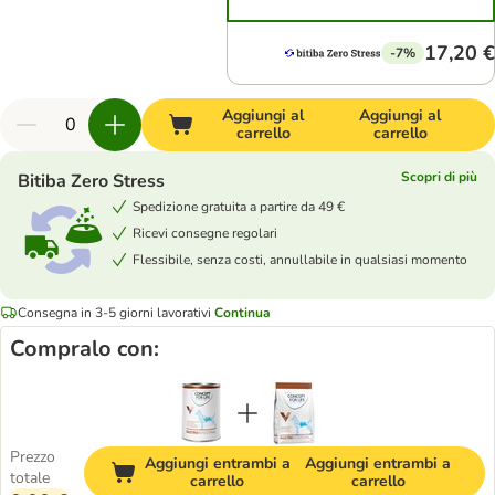
17,20 €
-7%
Aggiungi al
Aggiungi al
carrello
carrello
Scopri di più
Bitiba Zero Stress
Spedizione gratuita a partire da 49 €
Ricevi consegne regolari
Flessibile, senza costi, annullabile in qualsiasi momento
Consegna in 3-5 giorni lavorativi
Continua
Compralo con:
Prezzo
Aggiungi entrambi a
Aggiungi entrambi a
totale
carrello
carrello