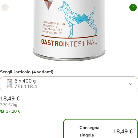
Scegli l'articolo (4 varianti)
6 x 400 g
756118.4
18,49 €
7,70 € / kg
17,20 €
Consegna
18,49 €
singola