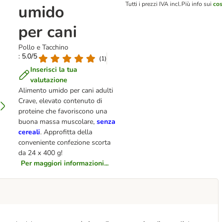
Tutti i prezzi IVA incl.
Più info sui
cos
umido
per cani
Pollo e Tacchino
: 5.0/5
(
1
)
Inserisci la tua
valutazione
Alimento umido per cani adulti
Crave, elevato contenuto di
proteine che favoriscono una
buona massa muscolare,
senza
cereali
. Approfitta della
conveniente confezione scorta
da 24 x 400 g!
Per maggiori informazioni...