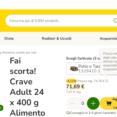
Cerca
Diete
Roditori & Uccelli
Acquariol
Gatti
Apri Menù Categoria: Cani
Apri Menù Categoria: Diete
Apri Menù Cat
 g Alimento umido per cani
Prezzo to
Fai
degli stes
Scegli l'articolo (3 varianti)
articoli se
acquistati
Pollo e Tacchino
scorta!
singolar
1329410.1
Crave
-4.11%
Prezzo reg.
74,76 €
71,69 €
Adult 24
7,47 € / kg
Ag
x 400 g
ca
Alimento
Consegna in 3-5 giorni lavorativi