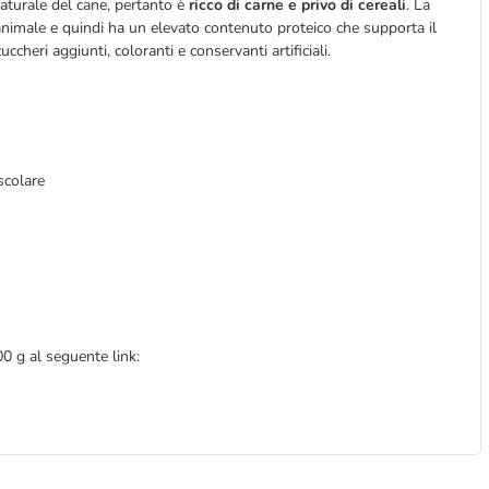
naturale del cane, pertanto è
ricco di carne e privo di cereali
. La
animale e quindi ha un elevato contenuto proteico che supporta il
uccheri aggiunti, coloranti e conservanti artificiali.
scolare
0 g al seguente link: