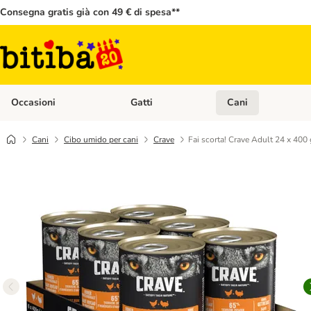
Consegna gratis già con 49 € di spesa**
Occasioni
Gatti
Cani
Apri Menù Categoria: Occasioni
Apri Menù Categoria: 
Cani
Cibo umido per cani
Crave
Fai scorta! Crave Adult 24 x 400