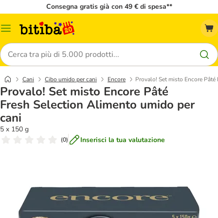
Consegna gratis già con 49 € di spesa**
Overview
catalogo
Cerca
Cani
Cibo umido per cani
Encore
Provalo! Set misto Encore Pâté
Provalo! Set misto Encore Pâté
Fresh Selection Alimento umido per
cani
5 x 150 g
Inserisci la tua valutazione
(
0
)