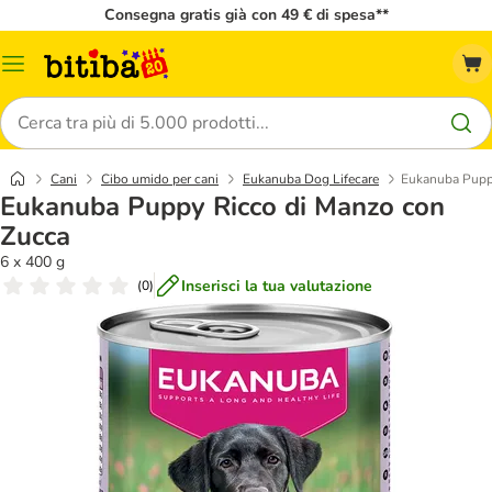
Consegna gratis già con 49 € di spesa**
Overview
catalogo
Cerca
Cani
Cibo umido per cani
Eukanuba Dog Lifecare
Eukanuba Pupp
Eukanuba Puppy Ricco di Manzo con
Zucca
6 x 400 g
Inserisci la tua valutazione
(
0
)