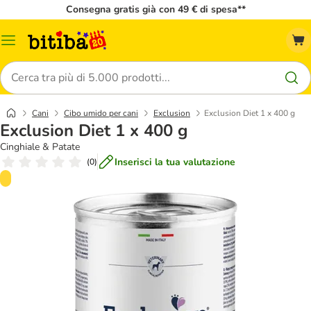
Consegna gratis già con 49 € di spesa**
Overview
catalogo
Cerca
Cani
Cibo umido per cani
Exclusion
Exclusion Diet 1 x 400 g
Exclusion Diet 1 x 400 g
Cinghiale & Patate
Inserisci la tua valutazione
(
0
)