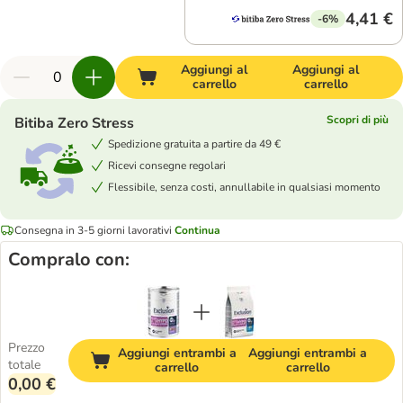
4,41 €
-6%
Aggiungi al
Aggiungi al
carrello
carrello
Scopri di più
Bitiba Zero Stress
Spedizione gratuita a partire da 49 €
Ricevi consegne regolari
Flessibile, senza costi, annullabile in qualsiasi momento
Consegna in 3-5 giorni lavorativi
Continua
Compralo con:
Prezzo
Aggiungi entrambi a
Aggiungi entrambi a
totale
carrello
carrello
0,00 €