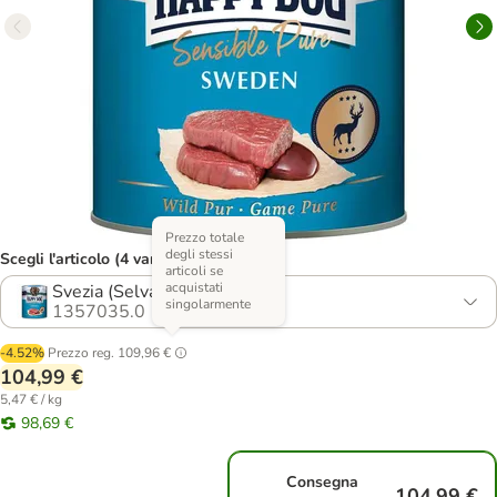
Prezzo totale
degli stessi
Scegli l'articolo (4 varianti)
articoli se
acquistati
Svezia (Selvaggina)
singolarmente
1357035.0
-4.52%
Prezzo reg.
109,96 €
104,99 €
5,47 € / kg
98,69 €
Consegna
104,99 €