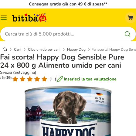
Consegna gratis già con 49 € di spesa**
Overview
catalogo
Cerca
Cani
Cibo umido per cani
Happy Dog
Fai scorta! Happy Dog Sens
Fai scorta! Happy Dog Sensible Pure
24 x 800 g Alimento umido per cani
Svezia (Selvaggina)
: 5.0/5
Inserisci la tua valutazione
(
11
)