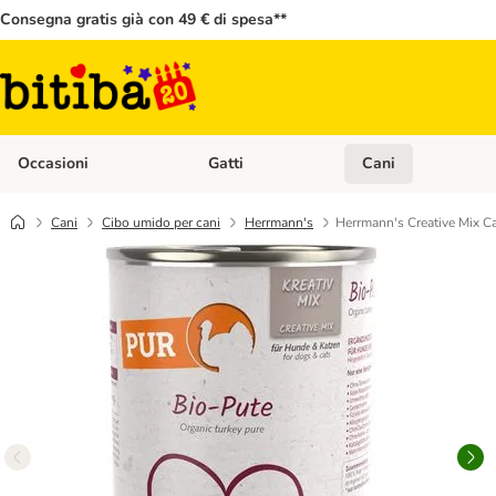
Consegna gratis già con 49 € di spesa**
Occasioni
Gatti
Cani
Apri Menù Categoria: Occasioni
Apri Menù Categoria: 
Cani
Cibo umido per cani
Herrmann's
Herrmann's Creative Mix Ca