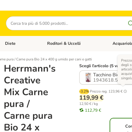
Cerca
Diete
Roditori & Uccelli
Acquariol
Gatti
Apri Menù Categoria: Cani
Apri Menù Categoria: Diete
Apri Menù Cat
rne pura / Carne pura Bio 24 x 400 g umido per cani e gatti
Prezzo
Herrmann's
degli s
Scegli l'articolo (5 varianti)
articol
acquist
Tacchino Bio
Creative
singol
1943618.5
Mix Carne
-3.2%
Prezzo reg.
123,96 €
119,99 €
pura /
12,50 € / kg
112,79 €
Carne pura
Bio 24 x
Co