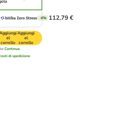
gola
112,79 €
-6%
Aggiungi
Aggiungi
al
al
carrello
carrello
ivi
Continua
costi di spedizione