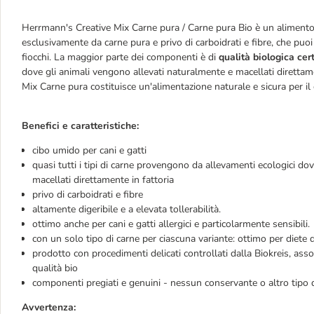
Herrmann's Creative Mix Carne pura / Carne pura Bio è un aliment
esclusivamente da carne pura e privo di carboidrati e fibre, che puoi
fiocchi. La maggior parte dei componenti è di
qualità biologica cert
dove gli animali vengono allevati naturalmente e macellati diretta
Mix Carne pura costituisce un'alimentazione naturale e sicura per il c
Benefici e caratteristiche:
cibo umido per cani e gatti
quasi tutti i tipi di carne provengono da allevamenti ecologici do
macellati direttamente in fattoria
privo di carboidrati e fibre
altamente digeribile e a elevata tollerabilità.
ottimo anche per cani e gatti allergici e particolarmente sensibili.
con un solo tipo di carne per ciascuna variante: ottimo per diete 
prodotto con procedimenti delicati controllati dalla Biokreis, asso
qualità bio
componenti pregiati e genuini - nessun conservante o altro tipo d
Avvertenza: