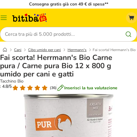
Consegna gratis già con 49 € di spesa**
Overview
catalogo
Cerca
Cani
Cibo umido per cani
Herrmann's
Fai scorta! Herrmann's Bio 
Fai scorta! Herrmann's Bio Carne
pura / Carne pura Bio 12 x 800 g
umido per cani e gatti
Tacchino Bio
: 4.8/5
Inserisci la tua valutazione
(
36
)