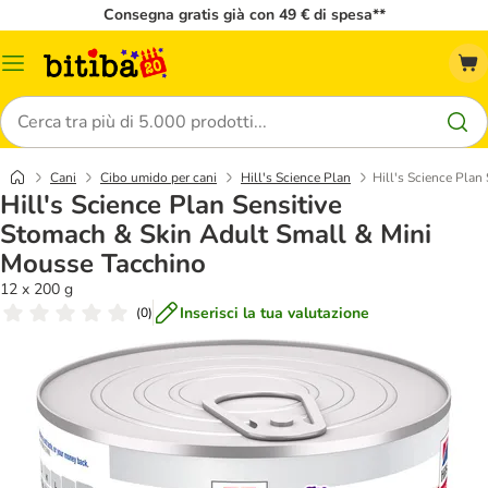
Consegna gratis già con 49 € di spesa**
Overview
catalogo
Cerca
Cani
Cibo umido per cani
Hill's Science Plan
Hill's Science Plan
Hill's Science Plan Sensitive
Stomach & Skin Adult Small & Mini
Mousse Tacchino
12 x 200 g
Inserisci la tua valutazione
(
0
)